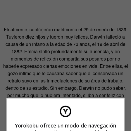
Finalmente, contrajeron matrimonio el 29 de enero de 1839.
Tuvieron diez hijos y fueron muy felices. Darwin falleció a
causa de un infarto a la edad de 73 años, el 19 de abril de
1882. Emma sintió profundamente su ausencia, y en
momentos de reflexión compartía sus pesares por no
haberle expresado ciertas emociones en vida. Entre ellas, el
gozo íntimo que le causaba saber que él conservaba un
retrato suyo en las inmediaciones de su área de trabajo,
dentro de su estudio. Sin embargo, Darwin no pudo saber,
por mucho que lo hubiera intentado, si iba a ser feliz con
Emma.
Imponderables románticos
Yorokobu ofrece un modo de navegación