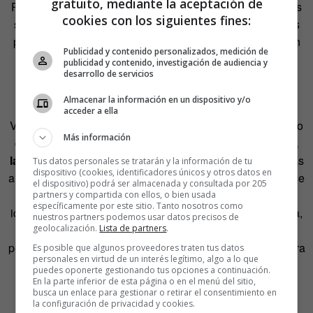
gratuito, mediante la aceptación de
Resulta inevitable que, tarde o temprano, las personas nos
cookies con los siguientes fines:
susciten frustración, ira y decepción, al igual que nosotros
podemos causarles los mismos sentimientos sin intención
Publicidad y contenido personalizados, medición de
de hacerlo. ¿Cómo puede lidiar una pareja frente a
publicidad y contenido, investigación de audiencia y
desarrollo de servicios
semejantes imponderables? La respuesta corta es fácil:
autoengañarse.
Almacenar la información en un dispositivo y/o
acceder a ella
Vamos con la respuesta larga. Investigaciones en el campo
Más información
de la psicología sugieren que
en relaciones saludables,
las personas tienden a idealizar a sus parejas
, viéndolas
Tus datos personales se tratarán y la información de tu
dispositivo (cookies, identificadores únicos y otros datos en
a través de una perspectiva optimista que las pinta mejor de
el dispositivo) podrá ser almacenada y consultada por 205
lo que una evaluación objetiva podría sugerir. Esta
partners y compartida con ellos, o bien usada
específicamente por este sitio. Tanto nosotros como
idealización no solo refleja una visión positiva de la pareja,
nuestros partners podemos usar datos precisos de
geolocalización.
Lista de partners
.
sino que también alinea esta percepción con los ideales
personales y los prejuicios sobre lo que cada uno considera
Es posible que algunos proveedores traten tus datos
personales en virtud de un interés legítimo, algo a lo que
una pareja
perfecta
.
puedes oponerte gestionando tus opciones a continuación.
En la parte inferior de esta página o en el menú del sitio,
busca un enlace para gestionar o retirar el consentimiento en
Por ejemplo,
un estudio
realizado en Canadá sobre las
la configuración de privacidad y cookies.