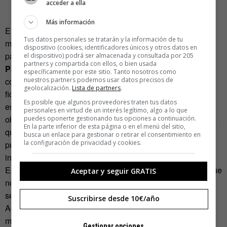
acceder a ella
Más información
En el cine, la situación no es más paritaria. Los datos que
Tus datos personales se tratarán y la información de tu
maneja TEDxBcN apuntan a que apenas el 31% de los
dispositivo (cookies, identificadores únicos y otros datos en
papeles protagonistas son femeninos.
el dispositivo) podrá ser almacenada y consultada por 205
partners y compartida con ellos, o bien usada
Patricia Soley-Beltrán
, socióloga, escritora y exmodelo
específicamente por este sitio. Tanto nosotros como
nuestros partners podemos usar datos precisos de
considera que en la mayoría de estas películas y series de
geolocalización.
Lista de partners
.
ficción «se sigue reflejando la feminidad como un
Es posible que algunos proveedores traten tus datos
espectáculo y la masculinidad como agente de poder:
personales en virtud de un interés legítimo, algo a lo que
objetos femeninos a contemplar versus sujetos masculinos
puedes oponerte gestionando tus opciones a continuación.
En la parte inferior de esta página o en el menú del sitio,
que actúan. Si seguimos mirando la realidad desde este
busca un enlace para gestionar o retirar el consentimiento en
la configuración de privacidad y cookies.
punto de vista sesgado, ¿qué posición resulta la más
interesante para un argumento? ¡No cabe duda!»
Esta falta de representatividad de las mujeres considera que
Aceptar y seguir GRATIS
no es baladí: «Continúa afectando a la realidad social
sesgándola y perpetuando la desigualdad. Como decía
Suscribirse desde 10€/año
Adrienne Rich, cuando te miras en un espejo (como los
medios de comunicación y la ficción) y no te ves reflejada,
Gestionar opciones