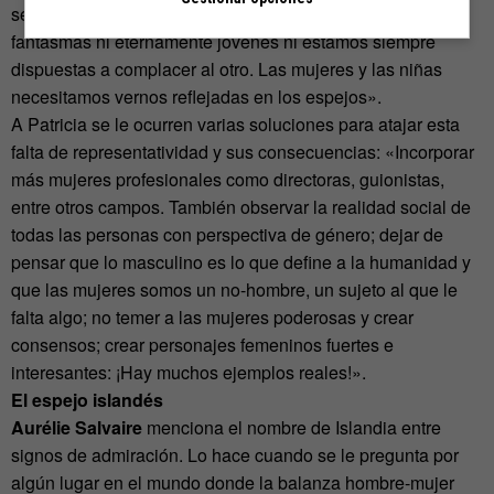
se produce un grave desequilibrio interior. No somos ni
fantasmas ni eternamente jóvenes ni estamos siempre
dispuestas a complacer al otro. Las mujeres y las niñas
necesitamos vernos reflejadas en los espejos».
A Patricia se le ocurren varias soluciones para atajar esta
falta de representatividad y sus consecuencias: «Incorporar
más mujeres profesionales como directoras, guionistas,
entre otros campos. También observar la realidad social de
todas las personas con perspectiva de género; dejar de
pensar que lo masculino es lo que define a la humanidad y
que las mujeres somos un no-hombre, un sujeto al que le
falta algo; no temer a las mujeres poderosas y crear
consensos; crear personajes femeninos fuertes e
interesantes: ¡Hay muchos ejemplos reales!».
El espejo islandés
Aurélie Salvaire
menciona el nombre de Islandia entre
signos de admiración. Lo hace cuando se le pregunta por
algún lugar en el mundo donde la balanza hombre-mujer