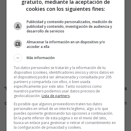
gratuito, mediante la aceptación de
cookies con los siguientes fines:
Publicidad y contenido personalizados, medición de
publicidad y contenido, investigación de audiencia y
desarrollo de servicios
Almacenar la información en un dispositivo y/o
acceder a ella
Más información
Tus datos personales se tratarán y la información de tu
dispositivo (cookies, identificadores únicos y otros datos en
el dispositivo) podrá ser almacenada y consultada por 205
partners y compartida con ellos, o bien usada
específicamente por este sitio. Tanto nosotros como
“Estos tres jóvenes desconocidos, innovadores y originales
nuestros partners podemos usar datos precisos de
nos hablan sobre sus inquietudes, su concepción de la
geolocalización.
Lista de partners
.
originalidad, trasladándonos a lo largo del corto a una gran
Es posible que algunos proveedores traten tus datos
personales en virtud de un interés legítimo, algo a lo que
fiesta donde el resto de protagonistas actúan, bailan,
puedes oponerte gestionando tus opciones a continuación.
rapean, patinan, viven… Transmiten su originalidad, la
En la parte inferior de esta página o en el menú del sitio,
busca un enlace para gestionar o retirar el consentimiento en
originalidad que celebra adidas día tras día”, explica la
la configuración de privacidad y cookies.