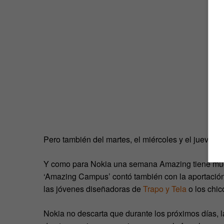
Pero también del martes, el miércoles y el jueves
Y como para Nokia una semana Amazing tiene muc
‘Amazing Campus’ contó también con la aportación 
las jóvenes diseñadoras de
Trapo y Tela
o los chi
Nokia no descarta que durante los próximos días, 