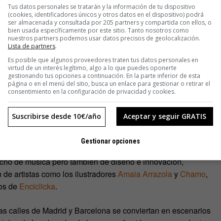
Tus datos personales se tratarán y la información de tu dispositivo
(cookies, identificadores únicos y otros datos en el dispositivo) podrá
ser almacenada y consultada por 205 partners y compartida con ellos, o
bien usada específicamente por este sitio. Tanto nosotros como
nuestros partners podemos usar datos precisos de geolocalización.
Lista de partners
.
Es posible que algunos proveedores traten tus datos personales en
virtud de un interés legítimo, algo a lo que puedes oponerte
gestionando tus opciones a continuación. En la parte inferior de esta
página o en el menú del sitio, busca un enlace para gestionar o retirar el
consentimiento en la configuración de privacidad y cookies.
Suscribirse desde 10€/año
Aceptar y seguir GRATIS
…
Gestionar opciones
ho de música pero también de diseño e innovación,
de artistas como los ilustradores
Amaia Arrazola
y
Chamo
,
cos de
Enciclicka
.
las calles de Madrid y Barcelona se conviertan en escenarios