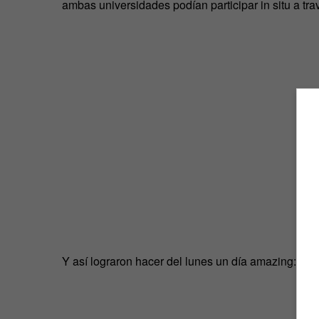
ambas universidades podían participar in situ a trav
Y así lograron hacer del lunes un día amazing: