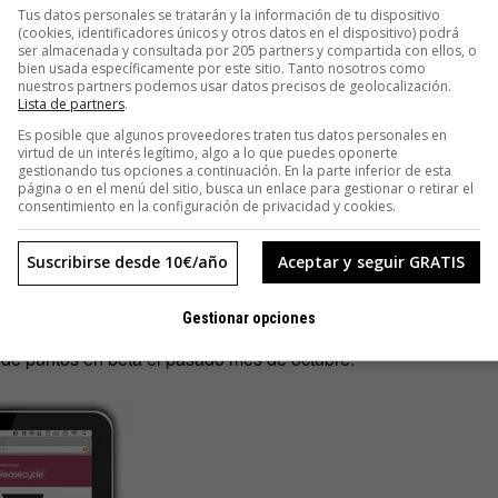
Tus datos personales se tratarán y la información de tu dispositivo
(cookies, identificadores únicos y otros datos en el dispositivo) podrá
ser almacenada y consultada por 205 partners y compartida con ellos, o
tar la competitividad entre ellos, con el fin de fomentar sus
bien usada específicamente por este sitio. Tanto nosotros como
que puedan ver continuamente cuántos kilómetros está
nuestros partners podemos usar datos precisos de geolocalización.
Lista de partners
.
endo su huella de carbón al suprimir los vehículos privados.
Es posible que algunos proveedores traten tus datos personales en
virtud de un interés legítimo, algo a lo que puedes oponerte
asegura que “estos programas de cupones están utilizándose
gestionando tus opciones a continuación. En la parte inferior de esta
página o en el menú del sitio, busca un enlace para gestionar o retirar el
 promover hábitos de vida sostenibles. Nosotros queremos
consentimiento en la configuración de privacidad y cookies.
 entre las empresas un comportamiento ecológico y una apuesta
Suscribirse desde 10€/año
Aceptar y seguir GRATIS
ama se registraron más de 8.000 kilómetros en bici, según la
Gestionar opciones
s limpias
fundada por los emprendedores Ry Morgan, de 23
 de puntos en beta el pasado mes de octubre.