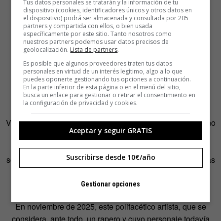
Tus datos personales se tratarán y la información de tu
dispositivo (cookies, identificadores únicos y otros datos en
el dispositivo) podrá ser almacenada y consultada por 205
partners y compartida con ellos, o bien usada
específicamente por este sitio. Tanto nosotros como
nuestros partners podemos usar datos precisos de
geolocalización.
Lista de partners
.
Es posible que algunos proveedores traten tus datos
personales en virtud de un interés legítimo, algo a lo que
puedes oponerte gestionando tus opciones a continuación.
En la parte inferior de esta página o en el menú del sitio,
busca un enlace para gestionar o retirar el consentimiento en
la configuración de privacidad y cookies.
Volviendo a su más reciente acción
, Espresso Macchiato
no
Aceptar y seguir GRATIS
solo llevó a Tommy Cash a Eurovisión 2025, sino que se
convirtió en un tsunami de memes y
challenges
en redes
Suscribirse desde 10€/año
sociales, y uno de los temas más pegadizos en las cabezas
de cualquiera que se haya cruzado con su melodía y su
excéntrica y paródica letra italiana.
Gestionar opciones
En noviembre de 2025, este polifacético artista, que se
considera, ante todo, un rapero y cuyo personaje todavía