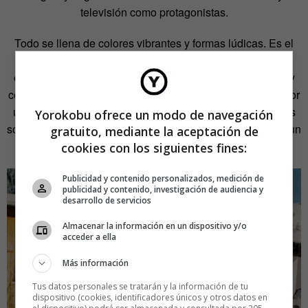
televisión como protagonistas.
Todo se llena de colores vibrantes y formas lúdicas. Es el
momento de la crítica al consumismo y de la
experimentación, con formas futuristas y aerodinámicas, y
con un diseño gráfico con fuerte identidad que apostaba por
un
branding
moderno. Todos aquellos cambios de valores
Yorokobu ofrece un modo de navegación
sociales y los avances tecnológicos tuvieron su reflejo en un
gratuito, mediante la aceptación de
diseño inconformista y vibrante.
cookies con los siguientes fines:
Publicidad y contenido personalizados, medición de
publicidad y contenido, investigación de audiencia y
desarrollo de servicios
Almacenar la información en un dispositivo y/o
acceder a ella
Más información
Tus datos personales se tratarán y la información de tu
dispositivo (cookies, identificadores únicos y otros datos en