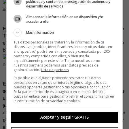
publicidad y contenido, investigación de audiencia y
desarrollo de servicios
Bon Vivant & Co (Chueca, Madrid)
Almacenar la información en un dispositivo y/o
acceder a ella
En la calle Zurbano, recientemente elegida por el New York
Más información
Times como
una de las doce mejores calles de Europa
, se
encuentra Crustó. Ofrece enchufes, wifi, mesas amplias… y
Tus datos personales se tratarán y la información de tu
dispositivo (cookies, identificadores únicos y otros datos en
bollería artesana.
el dispositivo) podrá ser almacenada y consultada por 205
partners y compartida con ellos, o bien usada
específicamente por este sitio. Tanto nosotros como
Crustó (Alonso Martínez, Madrid)
nuestros partners podemos usar datos precisos de
geolocalización.
Lista de partners
.
Es posible que algunos proveedores traten tus datos
personales en virtud de un interés legítimo, algo a lo que
En la zona de Castellana (metro Gregorio Marañón),
puedes oponerte gestionando tus opciones a continuación.
sorprende la luminosidad de
Wanda Café Optimista
.
Tiene
En la parte inferior de esta página o en el menú del sitio,
busca un enlace para gestionar o retirar el consentimiento en
una gran cantidad de mesas. Todos los asientos que están
la configuración de privacidad y cookies.
junto a las paredes cuentan con un enchufe que se
descubre levantando una tapita; así que está especialmente
Aceptar y seguir GRATIS
pensado para trabajar. Se agradece un oasis tan agradable
en un área de negocios.