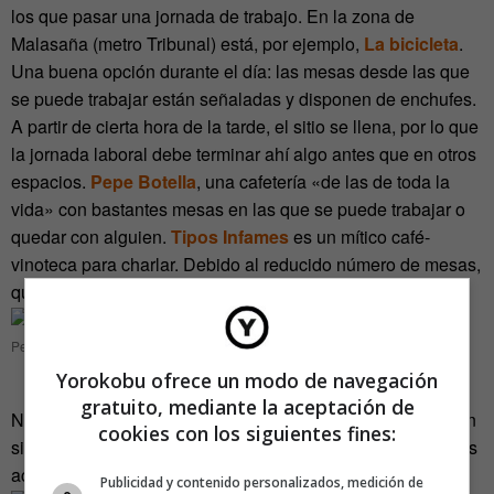
los que pasar una jornada de trabajo. En la zona de
Malasaña (metro Tribunal) está, por ejemplo,
La bicicleta
.
Una buena opción durante el día: las mesas desde las que
se puede trabajar están señaladas y disponen de enchufes.
A partir de cierta hora de la tarde, el sitio se llena, por lo que
la jornada laboral debe terminar ahí algo antes que en otros
espacios.
Pepe Botella
, una cafetería «de las de toda la
vida» con bastantes mesas en las que se puede trabajar o
quedar con alguien.
Tipos Infames
es un mítico café-
vinoteca para charlar. Debido al reducido número de mesas,
quizá no es la mejor opción para ratos largos.
Pepe Botella (Malasaña, Madrid)
Yorokobu ofrece un modo de navegación
gratuito, mediante la aceptación de
No muy lejos, en Chueca, se encuentra
Bon Vivant&Co
. Un
cookies con los siguientes fines:
sitio cómodo a cualquier hora del día para reuniones y otras
actividades laborales.
Publicidad y contenido personalizados, medición de