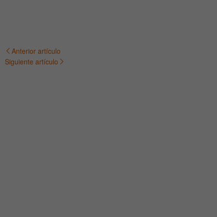
Anterior artículo
Navegación
Siguiente artículo
de
entradas