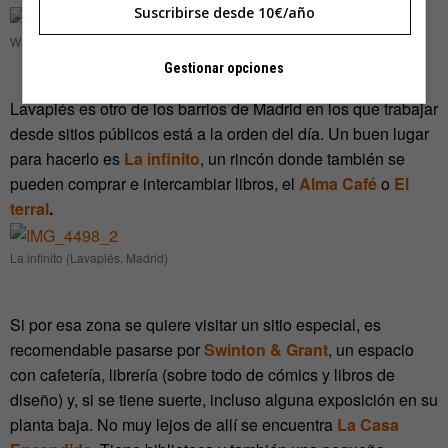
Suscribirse desde 10€/año
Wanda Café Optimista (Castellana, Madrid)
Gestionar opciones
Lavapiés es otro de los barrios de Madrid en los que trabajar
desde sitios públicos está a la orden del día. Un buen lugar
para hacerlo es
La infinito
, un rincón donde también se
pueden comprar e intercambiar libros, el
Alma Café
o
El
terral
.
La infinito (Lavapiés, Madrid)
Si por esa zona se quiere visitar un sitio especial, es
recomendable pasarse por
Swinton & Grant
, un espacio
con cafetería, librería (sobre todo de cómics y libros de
diseño) y, si se tiene suerte, incluso alguna exposición en su
planta baja. No muy lejos de allí se encuentra
La Casa