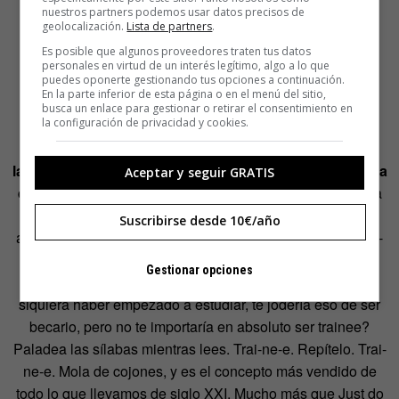
nuestros partners podemos usar datos precisos de
geolocalización.
Lista de partners
.
Es posible que algunos proveedores traten tus datos
personales en virtud de un interés legítimo, algo a lo que
puedes oponerte gestionando tus opciones a continuación.
En la parte inferior de esta página o en el menú del sitio,
busca un enlace para gestionar o retirar el consentimiento en
la configuración de privacidad y cookies.
En el 2010, cuando ingreses en el maravilloso mundo
laboral, todo estará tan jodido que serás tú el que tenga
Aceptar y seguir GRATIS
que pagar por trabajar.
Sí, sí. No te estoy mintiendo para
tratar de disuadirte. Solo tienes que esperar y verlo. Las
Suscribirse desde 10€/año
agencias hace mucho que se inventaron una puta-mierda-
de-nombre-chachi-guay para definir al becario de toda la
Gestionar opciones
vida: TRAINEE. ¿No te mola? ¿No te mola tanto que, sin
siquiera haber empezado a estudiar, te jodería eso de ser
becario, pero no te importaría en absoluto ser trainee?
Paladea las sílabas mientras lees. Trai-ne-e. Repítelo. Trai-
ne-e. Mola de cojones, y es el concepto más vendido de
todo lo que llevamos de siglo XXI. Mucho más que Just do