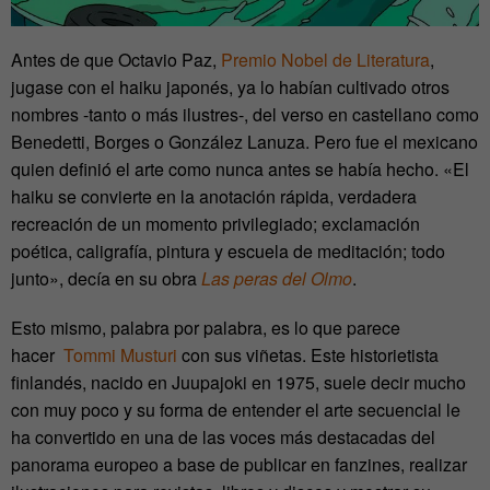
Antes de que Octavio Paz,
Premio Nobel de Literatura
,
jugase con el haiku japonés, ya lo habían cultivado otros
nombres -tanto o más ilustres-, del verso en castellano como
Benedetti, Borges o González Lanuza. Pero fue el mexicano
quien definió el arte como nunca antes se había hecho. «El
haiku se convierte en la anotación rápida, verdadera
recreación de un momento privilegiado; exclamación
poética, caligrafía, pintura y escuela de meditación; todo
junto», decía en su obra
Las peras del Olmo
.
Esto mismo, palabra por palabra, es lo que parece
hacer
Tommi Musturi
con sus viñetas. Este historietista
finlandés, nacido en Juupajoki en 1975, suele decir mucho
con muy poco y su forma de entender el arte secuencial le
ha convertido en una de las voces más destacadas del
panorama europeo a base de publicar en fanzines, realizar