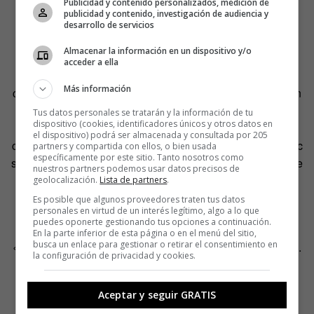
Publicidad y contenido personalizados, medición de
Musturi sería subir esa misma montaña sin ver nada más
publicidad y contenido, investigación de audiencia y
que tus pies tropezando con piedras imposibles de
desarrollo de servicios
flanquear.
Almacenar la información en un dispositivo y/o
acceder a ella
Sr. Esperanza
podría ser el reflejo deforme y satírico de
Más información
ciertas obras de
Jiro Taniguchi
por su mirada a la relación
entre naturaleza y ser humano, el paso del tiempo y el
Tus datos personales se tratarán y la información de tu
dispositivo (cookies, identificadores únicos y otros datos en
retrato de los detalles más nimios tan llenos de belleza
el dispositivo) podrá ser almacenada y consultada por 205
como el paisaje más espectacular. Pero también, un cómic
partners y compartida con ellos, o bien usada
específicamente por este sitio. Tanto nosotros como
sobre las posibilidades de la imaginación, único refugio de
nuestros partners podemos usar datos precisos de
un cuerpo caduco, que convierte al protagonista en un
geolocalización.
Lista de partners
.
villano de western, un punk de pro o un hippie capaz de
Es posible que algunos proveedores traten tus datos
personales en virtud de un interés legítimo, algo a lo que
hablar con los pájaros.
puedes oponerte gestionando tus opciones a continuación.
En la parte inferior de esta página o en el menú del sitio,
busca un enlace para gestionar o retirar el consentimiento en
«Espero que no pasen más días sin que nadie me abrace.
la configuración de privacidad y cookies.
Espero no recibir más malas noticias.
Espero no tener que pensar como un viejo.
Aceptar y seguir GRATIS
Espero que no haya tiempos ni planes mejores que los