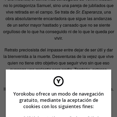
no lo protagoniza Samuel, sino una pareja de jubilados que
vive retirada en el campo. Se trata de
Sr. Esperanza
, una
obra absolutamente encantadora que sigue las andanzas
de un señor mayor hastiado y cansado que no se siente
orgulloso de lo que ha conseguido ni de lo que le queda por
vivir.
Retrato preciosista del
impasse
entre dejar de ser útil y dar
la bienvenida a la muerte. Desventuras de la vejez que vive
quien no tiene otro objetivo que seguir vivo sin que eso
suponga una molestia para nadie. También, extensa
reflexión sobre el pasado común, el que no pertenece a
nadie pero que encierra infinitas historias individuales
llenas de vida y de aprendizajes. De etapas y decepciones.
Yorokobu ofrece un modo de navegación
gratuito, mediante la aceptación de
Si para Ingmar Bergman envejecer era como subir una
cookies con los siguientes fines:
montaña en la que a medida que alcanzas altura pierdes
fuerzas pero ganas en amplitud de miras, para Tommi