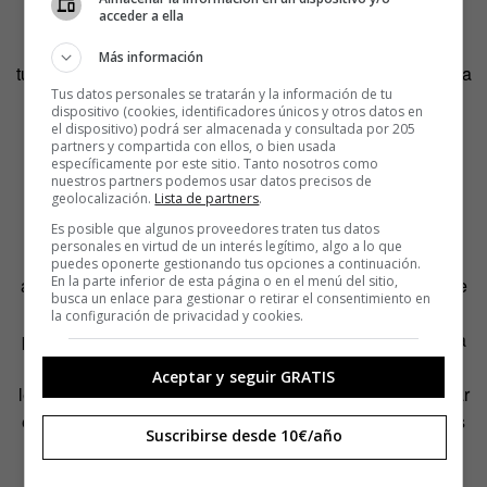
acceder a ella
[pullquote]Este vídeo no debe verse como un ataque al
Más información
turismo, una fuente de ingresos y empleo fundamental para
Tus datos personales se tratarán y la información de tu
el país, sino como una llamada a la comunidad
dispositivo (cookies, identificadores únicos y otros datos en
internacional para que ayude a solventar la
el dispositivo) podrá ser almacenada y consultada por 205
partners y compartida con ellos, o bien usada
situación[/pullquote]
específicamente por este sitio. Tanto nosotros como
nuestros partners podemos usar datos precisos de
geolocalización.
Lista de partners
.
Si hubiera que poner una fecha al inicio de esta espiral,
claramente sería 2006. «Desde entonces hemos visto un
Es posible que algunos proveedores traten tus datos
personales en virtud de un interés legítimo, algo a lo que
preocupante aumento en las violaciones, con una
puedes oponerte gestionando tus opciones a continuación.
En la parte inferior de esta página o en el menú del sitio,
acumulación de actos delictivos que pueden considerarse
busca un enlace para gestionar o retirar el consentimiento en
crímenes de lesa humanidad pues forman parte de una
la configuración de privacidad y cookies.
política de Estado», arguyen. «La política de combate a la
delincuencia organizada promueve el uso de medios
Aceptar y seguir GRATIS
legítimos, así como ilegítimos o ilegales, omitiendo legislar
en el uso de la fuerza letal así como investigar los abusos
Suscribirse desde 10€/año
cometidos por militares».