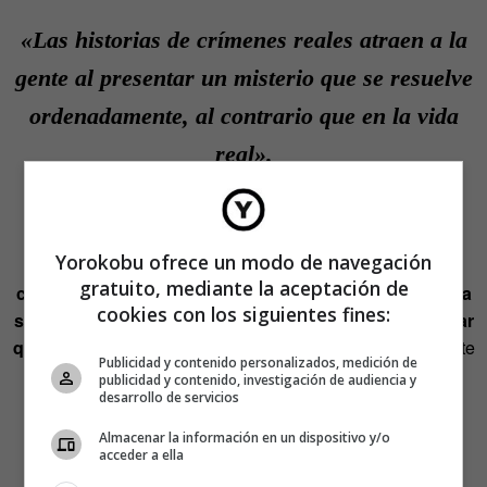
«Las historias de crímenes reales atraen a la
gente al presentar un misterio que se resuelve
ordenadamente, al contrario que en la vida
real».
Sensación de control
Yorokobu ofrece un modo de navegación
Aunque no podamos evitar la tragedia real,
el hecho de
gratuito, mediante la aceptación de
conocer previamente el desenlace y los detalles nos da
cookies con los siguientes fines:
satisfacción y una falsa sensación de control, al simular
que podríamos haberla evitado
. Esto resulta reconfortante
Publicidad y contenido personalizados, medición de
para nuestra psique.
publicidad y contenido, investigación de audiencia y
desarrollo de servicios
Tal como indica el psicólogo Scott Bonn:
Almacenar la información en un dispositivo y/o
acceder a ella
«El conocer todos los detalles de antemano