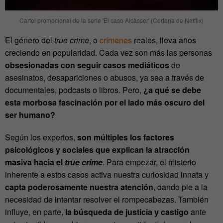
Cartel promocional de la serie 'El caso Alcàsser' (Cortería de Netflix)
El género del
true crime
, o
crímenes
reales, lleva años
creciendo en popularidad. Cada vez son más las personas
obsesionadas con seguir casos mediáticos
de
asesinatos, desapariciones o abusos, ya sea a través de
documentales, podcasts o libros. Pero,
¿a qué se debe
esta morbosa fascinación por el lado más oscuro del
ser humano?
Según los expertos,
son múltiples los factores
psicológicos y sociales que explican la atracción
masiva hacia el
true crime
. Para empezar, el misterio
inherente a estos casos activa nuestra curiosidad innata y
capta poderosamente nuestra atención
, dando pie a la
necesidad de intentar resolver el rompecabezas. También
influye, en parte,
la búsqueda de justicia y castigo
ante