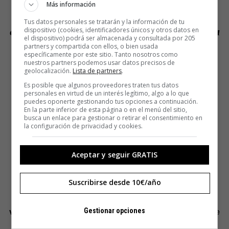
Más información
genera una ilusión de control y de poder
Tus datos personales se tratarán y la información de tu
evitar un destino fatal si estuviéramos en esa
dispositivo (cookies, identificadores únicos y otros datos en
el dispositivo) podrá ser almacenada y consultada por 205
partners y compartida con ellos, o bien usada
situación, lo cual tiene un efecto
específicamente por este sitio. Tanto nosotros como
nuestros partners podemos usar datos precisos de
reconfortante».
geolocalización.
Lista de partners
.
Es posible que algunos proveedores traten tus datos
Ejemplos de crímenes que
personales en virtud de un interés legítimo, algo a lo que
puedes oponerte gestionando tus opciones a continuación.
En la parte inferior de esta página o en el menú del sitio,
más enganchan
busca un enlace para gestionar o retirar el consentimiento en
la configuración de privacidad y cookies.
Asesinos en serie
Aceptar y seguir GRATIS
Uno de los temas estrella del género son los asesinos en
Suscribirse desde 10€/año
serie o
seriel killers
.
El gran enigma es descifrar su
psicología y las aberraciones que los llevan a segar
vidas
. Su perfil alonga la sombra del mal y la locura sobre
Gestionar opciones
cualquier persona.