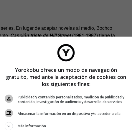
 series. En lugar de adaptar novelas al medio, Bochco
ante.
Canción triste de Hill Street
(1981-1987) tiene la
mas a lo largo de la serie; muchas, ya comenzadas.
entrar en la serie. Más que una ficción de va del punto X al
Yorokobu ofrece un modo de navegación
ones. Mark Frost fue uno de los guionistas de Bochco entre
gratuito, mediante la aceptación de cookies con
ste…
los siguientes fines:
perimento de Bochco.
Introdujeron distintas tramas en
Twin
Publicidad y contenido personalizados, medición de publicidad y
contenido, investigación de audiencia y desarrollo de servicios
Almacenar la información en un dispositivo y/o acceder a ella
pal.
Más información
laron como realidad alternativa. Hasta entonces, los sueños en