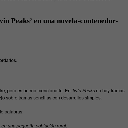
win Peaks’ en una novela-contenedor-
rdarlos.
stre, pero es bueno mencionarlo. En
Twin Peaks
no hay tramas
o sobre tramas sencillas con desarrollos simples.
de palabras:
n en una pequeña población rural.