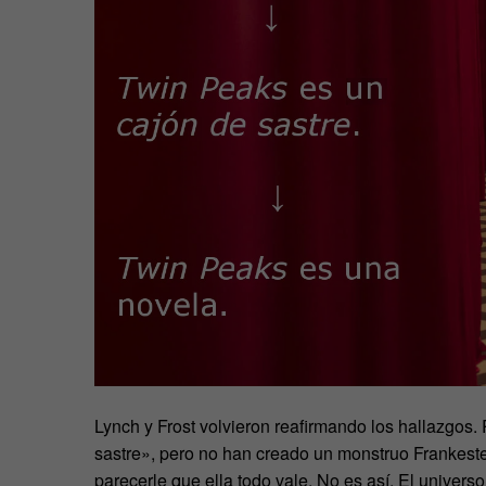
Lynch y Frost volvieron reafirmando los hallazgos
sastre», pero no han creado un monstruo Frankest
parecerle que ella todo vale. No es así. El univer