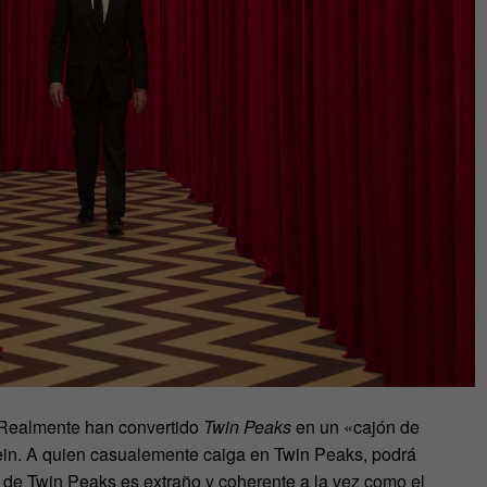
. Realmente han convertido
Twin Peaks
en un «cajón de
ein. A quien casualemente caiga en Twin Peaks, podrá
so de Twin Peaks es extraño y coherente a la vez como el