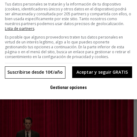
ealistas. Los elementos fantásticos no se mezclaban con los
Tus datos personales se tratarán y la información de tu dispositivo
(cookies, identificadores únicos y otros datos en el dispositivo) podrá
ser almacenada y consultada por 205 partners y compartida con ellos, o
bien usada específicamente por este sitio. Tanto nosotros como
nuestros partners podemos usar datos precisos de geolocalización.
90, podía entrar en el universo Bochco a partir de
Lista de partners
.
tá en otra ciudad, a la que deberá adaptarse, pero nada le
Es posible que algunos proveedores traten tus datos personales en
virtud de un interés legítimo, algo a lo que puedes oponerte
gestionando tus opciones a continuación. En la parte inferior de esta
página o en el menú del sitio, busca un enlace para gestionar o retirar el
rativa solo es posible entrar —para no perderse— en el
consentimiento en la configuración de privacidad y cookies.
ble por completo. Con ella, Lynch y Frost inauguran la
ada con
Breaking Bad
.
Suscribirse desde 10€/año
Aceptar y seguir GRATIS
Gestionar opciones