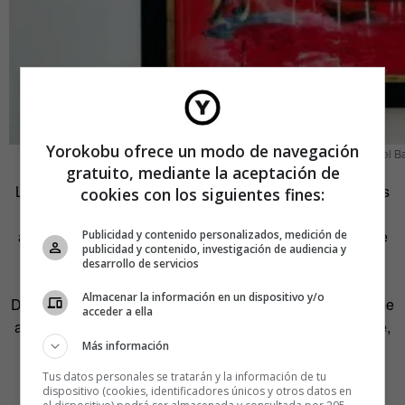
Yorokobu ofrece un modo de navegación
‘Untitled’, Jean-Michel 
gratuito, mediante la aceptación de
Les interesaban todos los géneros del arte, desde pinturas
cookies con los siguientes fines:
de famosos artistas modernos hasta objetos forjados por
antiguos artesanos; «artistas abstractos como Pollock, De
Publicidad y contenido personalizados, medición de
publicidad y contenido, investigación de audiencia y
Kooning y Rothko hasta antiguos maestros como
desarrollo de servicios
Caravaggio», explicó Braithwaite en dicha entrevista.
Almacenar la información en un dispositivo y/o
Después fusionaba todos aquellos bocetos con su «enorme
acceder a ella
arsenal de imágenes e ideas», en palabras de Braithwaite,
Más información
que más tarde aparecería en sus dibujos y lienzos.
Tus datos personales se tratarán y la información de tu
MEZCLA TUS
dispositivo (cookies, identificadores únicos y otros datos en