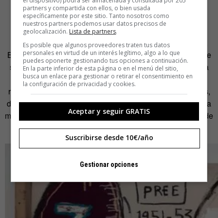
el dispositivo) podrá ser almacenada y consultada por 205
partners y compartida con ellos, o bien usada
REFERENTES
específicamente por este sitio. Tanto nosotros como
nuestros partners podemos usar datos precisos de
geolocalización.
Lista de partners
.
De sus visitas semanales al Metropolitan y otros museos,
Es posible que algunos proveedores traten tus datos
personales en virtud de un interés legítimo, algo a lo que
Basquiat absorbió la técnica y elementos característicos de
puedes oponerte gestionando tus opciones a continuación.
sus artistas favoritos igual que se exprime el zumo de una
En la parte inferior de esta página o en el menú del sitio,
busca un enlace para gestionar o retirar el consentimiento en
naranja. Pero no se quedó solo con eso. También lo
la configuración de privacidad y cookies.
remezcló con símbolos extraídos de sus propias vivencias,
de su manera de observar el mundo y cuanto le rodeaba: la
Aceptar y seguir GRATIS
música, el jazz, la televisión, el béisbol, la calle, los libros de
texto y de historia…
Suscribirse desde 10€/año
Gestionar opciones