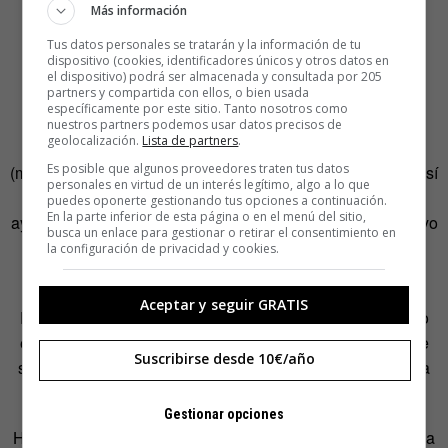
Más información
Cuando estuve seguro del problema, recuerdo mi
Tus datos personales se tratarán y la información de tu
aprensión, y mi inglés balbuceante (llevaba poco tiempo
dispositivo (cookies, identificadores únicos y otros datos en
instalado en la Gran Manzana) preguntando en una
el dispositivo) podrá ser almacenada y consultada por 205
partners y compartida con ellos, o bien usada
farmacia por un remedio.
específicamente por este sitio. Tanto nosotros como
nuestros partners podemos usar datos precisos de
geolocalización.
Lista de partners
.
En inglés, Lice (piojos) se pronuncia casi igual que Lies
Es posible que algunos proveedores traten tus datos
(mentiras). Así que pregunté a la joven farmacéutica algo así
personales en virtud de un interés legítimo, algo a lo que
como “Por favor, tengo mentiras en las ingles ¿me puede
puedes oponerte gestionando tus opciones a continuación.
En la parte inferior de esta página o en el menú del sitio,
ayudar?”. También las llaman Crabs (cangrejos) pero eso yo
busca un enlace para gestionar o retirar el consentimiento en
no lo sabía, y no quiero ni pensar cómo pediría en una
la configuración de privacidad y cookies.
marisquería media docena de ladillas para la cena.
Aceptar y seguir GRATIS
Pero volvamos a Elizabeth. Sus brazos de mármol oscuro
eran más gruesos que mis muslos, y respecto a la talla de
Suscribirse desde 10€/año
sujetador, debo confesar que nunca en mi vida he vuelto a
ver nada semejante, ni siquiera en revistas médicas.
Gestionar opciones
He sabido con tristeza que su barrio de Queens, el Jamaica