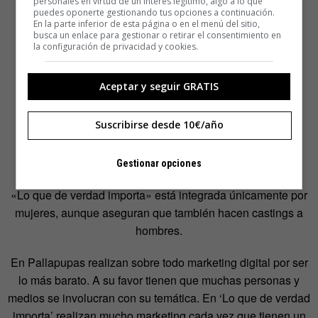
personales en virtud de un interés legítimo, algo a lo que
puedes oponerte gestionando tus opciones a continuación.
En la parte inferior de esta página o en el menú del sitio,
busca un enlace para gestionar o retirar el consentimiento en
la configuración de privacidad y cookies.
Aceptar y seguir GRATIS
Suscribirse desde 10€/año
Gestionar opciones
«Lo que de verdad importa» está integrada únicamente por
mujeres, aunque aseguran que también hacen castings a
hombres.
En Pallapupas realizan sobre todo marketing digital por ser
lo más barato. A su favor tienen que muchas personas y
medios se involucran con su temática. En ‘Lo que de verdad
importa’ realizan mucho marketing cada vez que tienen un