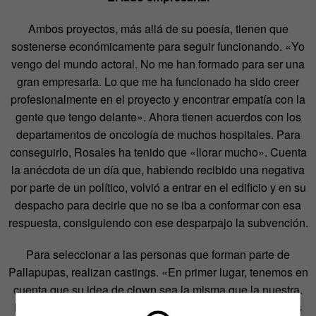
Ambos proyectos, más allá de su poesía, tienen que
sostenerse económicamente para seguir funcionando. «Yo
vengo del mundo actoral. No me han formado para ser una
gran empresaria. Lo que me ha funcionado ha sido creer
profesionalmente en el proyecto y encontrar empatía con la
gente que tengo delante». Ahora tienen acuerdos con los
departamentos de oncología de muchos hospitales. Para
conseguirlo, Rosales ha tenido que «llorar mucho». Cuenta
la anécdota de un día que, habiendo recibido una negativa
por parte de un político, volvió a entrar en el edificio y en su
despacho para decirle que no se iba a conformar con esa
respuesta, consiguiendo con ese desparpajo la subvención.
Para seleccionar a las personas que forman parte de
Pallapupas, realizan castings. «En primer lugar, tenemos en
cuenta que su idea de clown sea la misma que la nuestra.
Luego realizamos entrevistas personales y comprobamos