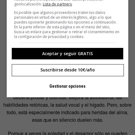
geolocalización.
Lista de partners
.
Es posible que algunos proveedores traten tus datos
personales en virtud de un interés legítimo, algo a lo que
puedes oponerte gestionando tus opciones a continuación.
En la parte inferior de esta página o en el menú del sitio,
busca un enlace para gestionar o retirar el consentimiento en
la configuración de privacidad y cookies.
Aceptar y seguir GRATIS
Suscribirse desde 10€/año
Gestionar opciones
Hablar solo (o sola) es un ejercicio que todo el mundo
debería probar y disfrutar. Mejora la autoestima, las
habilidades retóricas, la salud vocal y el hígado. Pero, sobre
todo, está especialmente indicado para heridas del alma,
esas que en silencio duelen más.
Porque a veces la soledad y el desamor sólo se pueden