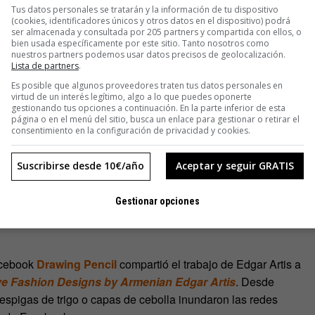
Tus datos personales se tratarán y la información de tu dispositivo
(cookies, identificadores únicos y otros datos en el dispositivo) podrá
ser almacenada y consultada por 205 partners y compartida con ellos, o
bien usada específicamente por este sitio. Tanto nosotros como
nuestros partners podemos usar datos precisos de geolocalización.
Lista de partners
.
Es posible que algunos proveedores traten tus datos personales en
virtud de un interés legítimo, algo a lo que puedes oponerte
gestionando tus opciones a continuación. En la parte inferior de esta
página o en el menú del sitio, busca un enlace para gestionar o retirar el
consentimiento en la configuración de privacidad y cookies.
Suscribirse desde 10€/año
Aceptar y seguir GRATIS
dgar quería crear sus propios diseños aunando lo que había
Gestionar opciones
 de sus ilustraciones con fragmentos del mundo real o con
acebook
Drawing Pencil
compartió el trabajo de Edgar Artis a
ve Fashion Designs by Armenian Edgar Artis
. Desde
espigas de trigo o capas de cebolla inundaron las redes