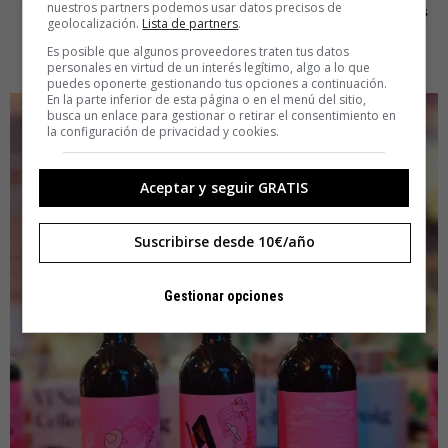
nuestros partners podemos usar datos precisos de
italianas cuya propuesta, a base de colores vivos y trazos
geolocalización.
Lista de partners
.
definidos, ponía el foco en la fraternidad y en la idea de
Es posible que algunos proveedores traten tus datos
reunirse alrededor de una mesa.
personales en virtud de un interés legítimo, algo a lo que
puedes oponerte gestionando tus opciones a continuación.
En la parte inferior de esta página o en el menú del sitio,
busca un enlace para gestionar o retirar el consentimiento en
la configuración de privacidad y cookies.
Aceptar y seguir GRATIS
Suscribirse desde 10€/año
Gestionar opciones