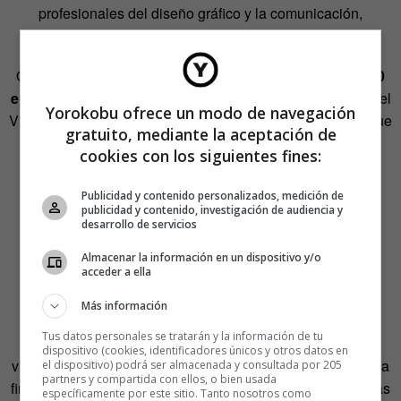
profesionales del diseño gráfico y la comunicación,
anunciará su decisión el próximo
15 de septiembre
.
Quien resulte ganador no solo recibirá un premio de
3.000
euros
. También verá su diseño convertido en la etiqueta del
Yorokobu ofrece un modo de navegación
Vi Novell 2026 y pasará a formar parte de una colección que
gratuito, mediante la aceptación de
crece al mismo ritmo que las cosechas.
cookies con los siguientes fines:
Tres miradas y una misma
Publicidad y contenido personalizados, medición de
publicidad y contenido, investigación de audiencia y
tradición
desarrollo de servicios
Almacenar la información en un dispositivo y/o
acceder a ella
Martí González Monés
, estudiante de arquitectura de El
Prat de Llobregat, fue el ganador de la primera edición.
Más información
Después llegó
Anaïs Pont
, que encontró en la letra V un
Tus datos personales se tratarán y la información de tu
símbolo capaz de condensar múltiples significados: vino,
dispositivo (cookies, identificadores únicos y otros datos en
vitalidad, victoria y celebración. Y la edición más reciente la
el dispositivo) podrá ser almacenada y consultada por 205
partners y compartida con ellos, o bien usada
firmó
JAJAJA Studio
, un estudio barcelonés de influencias
específicamente por este sitio. Tanto nosotros como