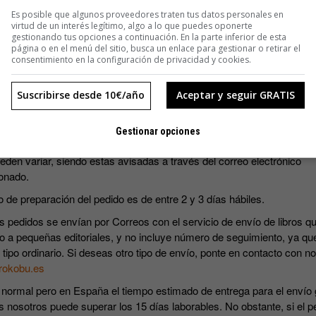
SUSCRIBIRME
Es posible que algunos proveedores traten tus datos personales en
virtud de un interés legítimo, algo a lo que puedes oponerte
gestionando tus opciones a continuación. En la parte inferior de esta
página o en el menú del sitio, busca un enlace para gestionar o retirar el
consentimiento en la configuración de privacidad y cookies.
Suscribirse desde 10€/año
Aceptar y seguir GRATIS
s precios incluyen IVA.
Gestionar opciones
ripciones incluyen los cuatro números que se editan al año. Las fec
eden variar, siendo estas avisadas a través del correo electrónico
onado.
o de preparación del pedido es de entre 2 y 3 días hábiles.
s pedidos se envían por Correos con el servicio de envío de libros qu
o a pequeñas editoriales, y no incluye número de seguimiento, ya qu
 tipo ordinario. Si deseas otro tipo de envío, ponte en contacto con n
rokobu.es
 normal pero en España el tiempo estimado de entrega para el envío 
s nosotros puede superar los 15 días laborables. No obstante, si el p