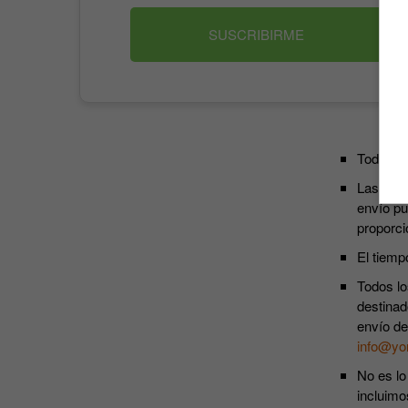
SUSCRIBIRME
Todos lo
Las susc
envío pu
proporci
El tiemp
Todos lo
destinad
envío de
info@yo
No es lo
incluimo