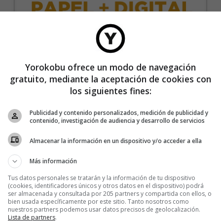
35€/año
Yorokobu ofrece un modo de navegación
gratuito, mediante la aceptación de cookies con
Recibe 4 números de la revista Yorokobu.
los siguientes fines:
Accede a todas las revistas en formato digital.
Publicidad y contenido personalizados, medición de publicidad y
Accede al contenido exclusivo de Yorokobu.
contenido, investigación de audiencia y desarrollo de servicios
Elimina la publicidad de los contenidos.
Almacenar la información en un dispositivo y/o acceder a ella
Recibe newsletters con contenido exclusivo para
suscriptores.
Más información
Sin compromiso de permanencia. Recibe en casa
Tus datos personales se tratarán y la información de tu dispositivo
los cuatro números que publicamos cada año.
(cookies, identificadores únicos y otros datos en el dispositivo) podrá
ser almacenada y consultada por 205 partners y compartida con ellos, o
Precio para la península y Baleares.
bien usada específicamente por este sitio. Tanto nosotros como
nuestros partners podemos usar datos precisos de geolocalización.
Lista de partners
.