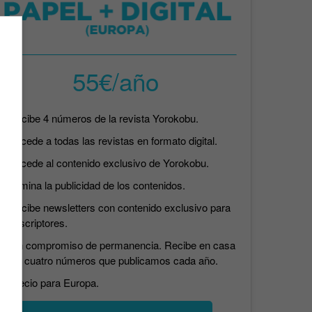
55€/año
Recibe 4 números de la revista Yorokobu.
Accede a todas las revistas en formato digital.
Accede al contenido exclusivo de Yorokobu.
Elimina la publicidad de los contenidos.
Recibe newsletters con contenido exclusivo para
suscriptores.
Sin compromiso de permanencia. Recibe en casa
los cuatro números que publicamos cada año.
Precio para Europa.