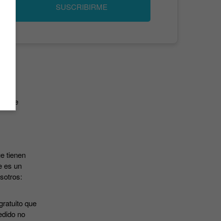
SUSCRIBIRME
has de
e tienen
e es un
osotros:
gratuito que
edido no