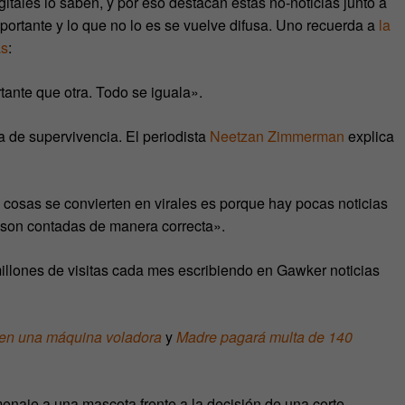
gitales lo saben, y por eso destacan estas no-noticias junto a
mportante y lo que no lo es se vuelve difusa. Uno recuerda a
la
as
:
ante que otra. Todo se iguala».
a de supervivencia. El periodista
Neetzan Zimmerman
explica
 cosas se convierten en virales es porque hay pocas noticias
 son contadas de manera correcta».
lones de visitas cada mes escribiendo en Gawker noticias
o en una máquina voladora
y
Madre pagará multa de 140
enaje a una mascota frente a la decisión de una corte