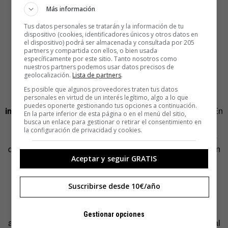
tus metas.
Más información
Consejos para maximizar la
Tus datos personales se tratarán y la información de tu
dispositivo (cookies, identificadores únicos y otros datos en
el dispositivo) podrá ser almacenada y consultada por 205
efectividad de tu tablero de
partners y compartida con ellos, o bien usada
específicamente por este sitio. Tanto nosotros como
visualización
nuestros partners podemos usar datos precisos de
geolocalización.
Lista de partners
.
Es posible que algunos proveedores traten tus datos
En primer lugar,
es esencial ser específico al elegir las
personales en virtud de un interés legítimo, algo a lo que
puedes oponerte gestionando tus opciones a continuación.
imágenes y palabras que incluirás en tu
vision board
. En
En la parte inferior de esta página o en el menú del sitio,
lugar de optar por conceptos vagos o generales, busca
busca un enlace para gestionar o retirar el consentimiento en
la configuración de privacidad y cookies.
representaciones concretas de tus metas y los resultados
que deseas alcanzar. Cuanto más claras y detalladas sean
Aceptar y seguir GRATIS
tus visualizaciones, más poderoso será el impacto en tu
mente subconsciente.
Suscribirse desde 10€/año
Otro aspecto crucial es
involucrar tus emociones en el
proceso
. Al seleccionar las imágenes para tu tablero,
Gestionar opciones
asegúrate de que evoquen una fuerte respuesta emocional