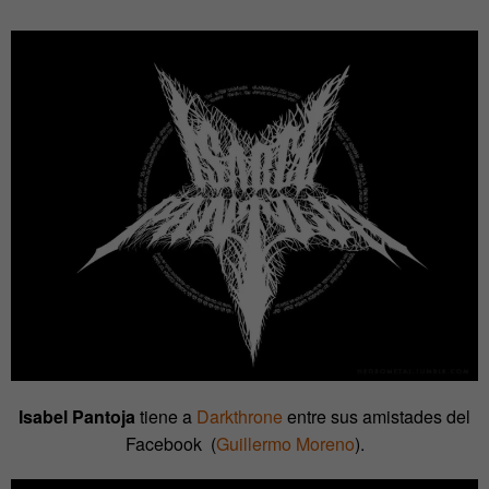
Isabel Pantoja
tiene a
Darkthrone
entre sus amistades del
Facebook
(
Guillermo Moreno
).