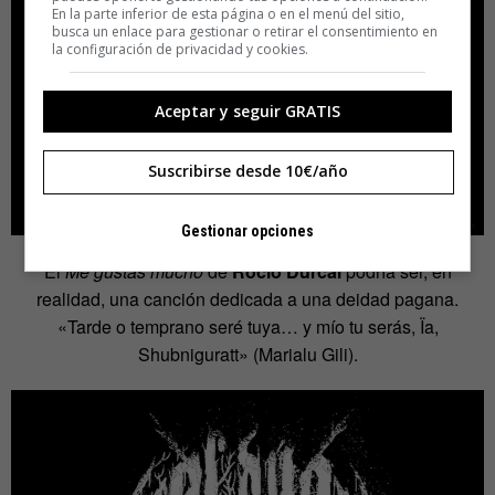
En la parte inferior de esta página o en el menú del sitio,
busca un enlace para gestionar o retirar el consentimiento en
la configuración de privacidad y cookies.
Aceptar y seguir GRATIS
Suscribirse desde 10€/año
Gestionar opciones
El
Me gustas mucho
de
Rocío Dúrcal
podría ser, en
realidad, una canción dedicada a una deidad pagana.
«Tarde o temprano seré tuya… y mío tu serás, Ïa,
Shubniguratt» (Marialu Gili).