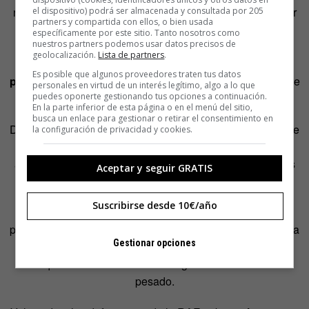
no sé si habrá agua en ella. Así que no vayáis jurando por
el dispositivo) podrá ser almacenada y consultada por 205
partners y compartida con ellos, o bien usada
ahí que lo que os voy a contar es así, porque no podría
específicamente por este sitio. Tanto nosotros como
nuestros partners podemos usar datos precisos de
asegurarlo. Pero, si no por etimología pura y dura, en mi
geolocalización.
Lista de partners
.
opinión sí puede ser por significado. Creo que viene de
Es posible que algunos proveedores traten tus datos
plasma
, que en griego significaba
materia modelable
y que
personales en virtud de un interés legítimo, algo a lo que
puedes oponerte gestionando tus opciones a continuación.
nos ha dado derivados como
plástico
, por ejemplo.
En la parte inferior de esta página o en el menú del sitio,
busca un enlace para gestionar o retirar el consentimiento en
De hecho, Covarrubias la define como «cualquier cosa que
la configuración de privacidad y cookies.
está blanda, como masa, cual es el barro del alfarero
amasado y extendido antes que forme la vasija…». Y nos
Aceptar y seguir GRATIS
recuerda, «de allí emplasto y emplastar».
Suscribirse desde 10€/año
Este mismo significado, el de «cosa blanda, espesa y
pegajosa; p. ej., la masa, el barro, etc.», lo da como primera
Gestionar opciones
definición de
plasta
el
DRAE
. Y nos recuerda que
coloquialmente lo decimos de alguien excesivamente
pesado.