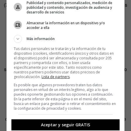
Publicidad y contenido personalizados, medición de
(70+) y alegres, de preferencia con experiencia en servicios
publicidad y contenido, investigación de audiencia y
y que desee apoyar con trabajo voluntario nuestra
desarrollo de servicios
organización sin fines de lucro. Ofrecemos un trabajo
Almacenar la información en un dispositivo y/o
variado en una operación innovadora, así como el
acceder a ella
reembolso de los gastos y comidas. ¿Te gustaría formar
Más información
parte de nuestro equipo?».
Tus datos personales se tratarán y la información de tu
dispositivo (cookies, identificadores únicos y otros datos en
Benjamin asegura que, aunque les gustaría, les resulta
el dispositivo) podrá ser almacenada y consultada por 205
imposible trabajar con todo el mundo. «Tenemos que
partners y compartida con ellos, o bien usada
específicamente por este sitio. Tanto nosotros como
seleccionar a la gente en función de sus habilidades, luego
nuestros partners podemos usar datos precisos de
buscamos el proyecto y vemos cómo encajarlas. No hay
geolocalización.
Lista de partners
.
que olvidar que, al fin y al cabo, se trata de producir un
Es posible que algunos proveedores traten tus datos
personales en virtud de un interés legítimo, algo a lo que
producto y no actuar únicamente como terapia».
puedes oponerte gestionando tus opciones a continuación.
En la parte inferior de esta página o en el menú del sitio,
En el taller se trabajan desde bufandas y cestas hasta
busca un enlace para gestionar o retirar el consentimiento en
la configuración de privacidad y cookies.
alfombras, que luego se ponen a la venta. Pero una parte
del proceso consiste también en enseñar a quien lo desee
Aceptar y seguir GRATIS
cómo elaborar en casa esos tejidos. «Se genera una