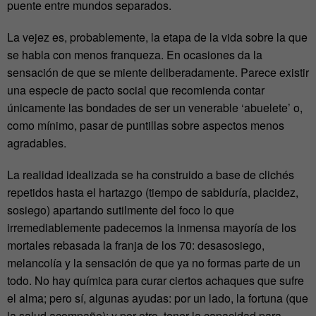
puente entre mundos separados.
La vejez es, probablemente, la etapa de la vida sobre la que
se habla con menos franqueza. En ocasiones da la
sensación de que se miente deliberadamente. Parece existir
una especie de pacto social que recomienda contar
únicamente las bondades de ser un venerable ‘abuelete’ o,
como mínimo, pasar de puntillas sobre aspectos menos
agradables.
La realidad idealizada se ha construido a base de clichés
repetidos hasta el hartazgo (tiempo de sabiduría, placidez,
sosiego) apartando sutilmente del foco lo que
irremediablemente padecemos la inmensa mayoría de los
mortales rebasada la franja de los 70: desasosiego,
melancolía y la sensación de que ya no formas parte de un
todo. No hay química para curar ciertos achaques que sufre
el alma; pero sí, algunas ayudas: por un lado, la fortuna (que
la salud acompañe); y por otro, tener la capacidad para