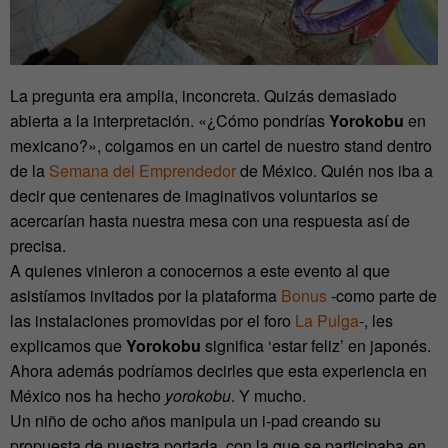
La pregunta era amplia, inconcreta. Quizás demasiado
abierta a la interpretación. «¿Cómo pondrías
Yorokobu
en
mexicano?», colgamos en un cartel de nuestro stand dentro
de la
Semana del Emprendedor
de México. Quién nos iba a
decir que centenares de imaginativos voluntarios se
acercarían hasta nuestra mesa con una respuesta así de
precisa.
A quienes vinieron a conocernos a este evento al que
asistíamos invitados por la plataforma
Bonus
-como parte de
las instalaciones promovidas por el foro
La Pulga
-, les
explicamos que
Yorokobu
significa ‘estar feliz’ en japonés.
Ahora además podríamos decirles que esta experiencia en
México nos ha hecho
yorokobu
. Y mucho.
Un niño de ocho años manipula un i-pad creando su
propuesta de nuestra portada, con la que se participaba en