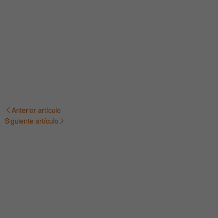
Anterior artículo
Navegación
Siguiente artículo
de
entradas