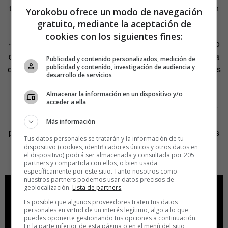
tanto las ciudades como los puntos de interés aumentarán
Yorokobu ofrece un modo de navegación
paulatinamente.
gratuito, mediante la aceptación de
cookies con los siguientes fines:
«Decidimos que fuera una app colaborativa con el objetivo
de ofrecer información real, útil y de valor hecha por y para
Publicidad y contenido personalizados, medición de
publicidad y contenido, investigación de audiencia y
el usuario. Son las mismas personas que usan los distintos
desarrollo de servicios
baños las que clasifican y evalúan los lavabos. En este
sentido, la app permite clasificar los baños en variables
Almacenar la información en un dispositivo y/o
acceder a ella
útiles para aquellas personas que los van a usar: nivel de
higiene, su derecho de uso y su accesibilidad para
Más información
personas minusválidas y familias con bebés, porque no es
Tus datos personales se tratarán y la información de tu
lo mismo haber bebido dos litros de agua, que tener que
dispositivo (cookies, identificadores únicos y otros datos en
el dispositivo) podrá ser almacenada y consultada por 205
cambiar los pañales de tu bebé».
partners y compartida con ellos, o bien usada
específicamente por este sitio. Tanto nosotros como
nuestros partners podemos usar datos precisos de
geolocalización.
Lista de partners
.
Es posible que algunos proveedores traten tus datos
personales en virtud de un interés legítimo, algo a lo que
puedes oponerte gestionando tus opciones a continuación.
En la parte inferior de esta página o en el menú del sitio,