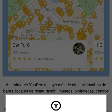
Actualmente YouPee incluye más de diez mil lavabos de
bares, locales de restauración, museos, bibliotecas, centros
comerciales de algunas de las más importantes ciudades
españolas como Madrid, Barcelona, Zaragoza, Sevilla,
Bilbao y A Coruña pero, gracias a su filosofía colaborativa,