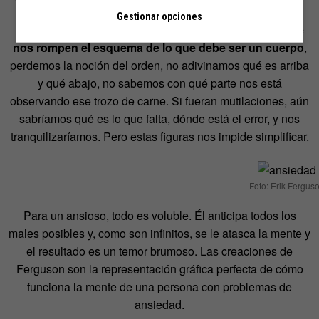
indiscutiblemente expuestos.
Las deformaciones y
Gestionar opciones
mutaciones de Ferguson desatan la ansiedad porque
nos rompen el esquema de lo que debe ser un cuerpo
,
perdemos la noción del orden, no adivinamos qué es arriba
y qué abajo, no sabemos con qué parte nos está
observando ese trozo de carne. Si fueran mutilaciones, aún
sabríamos qué es lo que falta, dónde está el error, y nos
tranquilizaríamos. Pero estas figuras nos impide simplificar.
Foto: Erik Fergus
Para un ansioso, todo es voluble. Él anticipa todos los
males posibles y, como son infinitos, se le atasca la mente y
el resultado es un temor brumoso. Las creaciones de
Ferguson son la representación gráfica perfecta de cómo
funciona la mente de una persona con problemas de
ansiedad.