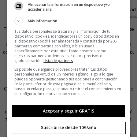
Almacenar la información en un dispositivo y/o
acceder a ella
Foto: Erik Fergus
Más información
Para moldear estos especímenes infernales, Ferguson bebe
Tus datos personales se tratarán y la información de tu
de innumerables fuentes. La naturaleza, las plantas, los
dispositivo (cookies, identificadores únicos y otros datos en
el dispositivo) podrá ser almacenada y consultada por 205
cuerpos, los olores… «Nunca bosquejo, comienzo a crear
partners y compartida con ellos, o bien usada
específicamente por este sitio. Tanto nosotros como
con el ordenador y la criatura se transforma mientras trabajo.
nuestros partners podemos usar datos precisos de
Rara vez obtengo la misma imagen que imaginé al
geolocalización.
Lista de partners
.
principio». Se sirve de un programa llamado Zbrush para
Es posible que algunos proveedores traten tus datos
modelar y de otro, Houdini, para animarlo y darle vida.
personales en virtud de un interés legítimo, algo a lo que
puedes oponerte gestionando tus opciones a continuación.
En la parte inferior de esta página o en el menú del sitio,
Caras que se desintegran, pezones que nacen en medio de
busca un enlace para gestionar o retirar el consentimiento en
la configuración de privacidad y cookies.
un amasijo de carne, desnudeces hacinadas, pieles
erupcionadas y plagadas de pomopas, una especie de
corazón con una oreja pegada que vibra con el sonido… Y
Aceptar y seguir GRATIS
todo recubierto de piel lisa, aceitosa, sin un solo pelo. Nos
damos cuenta de que el pelo, de una u otra forma, nos
Suscribirse desde 10€/año
protege del exterior: la desnudez extrema aterra, nos deja