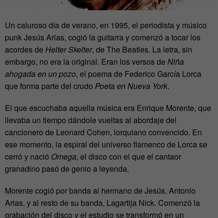
Un caluroso día de verano, en 1995, el periodista y músico
punk Jesús Arias, cogió la guitarra y comenzó a tocar los
acordes de
Helter Skelter
, de The Beatles. La letra, sin
embargo, no era la original. Eran los versos de
Niña
ahogada en un pozo
, el poema de Federico García Lorca
que forma parte del crudo
Poeta en Nueva York
.
El que escuchaba aquella música era Enrique Morente, que
llevaba un tiempo dándole vueltas al abordaje del
cancionero de Leonard Cohen, lorquiano convencido. En
ese momento, la espiral del universo flamenco de Lorca se
cerró y nació
Omega
, el disco con el que el cantaor
granadino pasó de genio a leyenda.
Morente cogió por banda al hermano de Jesús, Antonio
Arias, y al resto de su banda, Lagartija Nick. Comenzó la
grabación del disco y el estudio se transformó en un