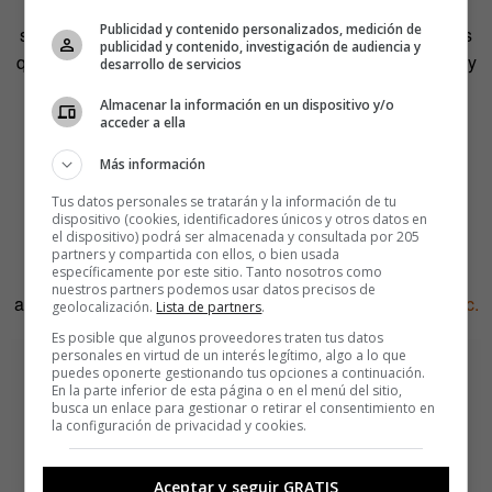
Rock ‘n’ Draw
es una sección que cuenta cada dos
Publicidad y contenido personalizados, medición de
semanas historias del pop y el rock de los últimos 80 años
publicidad y contenido, investigación de audiencia y
que merecen ser contadas. Os proponemos textos breves y
desarrollo de servicios
las emocionales ilustraciones de
Óscar Giménez
,
Almacenar la información en un dispositivo y/o
especialmente creadas para contar cada historia de un
acceder a ella
vistazo.
Más información
Si quieres ver entregas anteriores, acerca de Eagles of
Tus datos personales se tratarán y la información de tu
Death Metal y la sala Bataclan, de la muerte del Lemmy
dispositivo (cookies, identificadores únicos y otros datos en
el dispositivo) podrá ser almacenada y consultada por 205
Kilmister, la obsesión de David Bowie por el cosmos, el
partners y compartida con ellos, o bien usada
específicamente por este sitio. Tanto nosotros como
tiempo que PJ Harvey pasó encerrada en una caja
nuestros partners podemos usar datos precisos de
acristalada o la soledad de Janis Joplin,
las tienes a un clic.
geolocalización.
Lista de partners
.
Es posible que algunos proveedores traten tus datos
personales en virtud de un interés legítimo, algo a lo que
puedes oponerte gestionando tus opciones a continuación.
En la parte inferior de esta página o en el menú del sitio,
busca un enlace para gestionar o retirar el consentimiento en
la configuración de privacidad y cookies.
Aceptar y seguir GRATIS