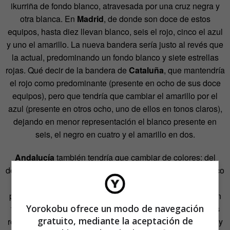
ikurriña de fondo blanco, atravesada por una cruz negra y
otra blanca. En
Madrid
, de donde son doce de estos
equipos, hasta diez llevan blanco, seis el rojo, cinco el azul
y uno el amarillo. La nueva bandera sería justo al revés que
la actual, predominando un fondo blanco y siete estrellas
rojas. Qué decir de la bandera de
Cataluña
, que mantendría
el rojo como predominante (presente en ocho de sus doce
equipos), pero que tendría que cambiar el amarillo por el
azul (presente en otros ocho, uno de ellos en tonos claros),
dejando en menor representación el blanco presente en
seis, el negro en cuatro y el amarillo en dos.
Andalucía
también tendría que cambiar de colores: del
dominio verde y presencia blanca pasaría al dominio blanco
(que está en quince de sus diecinueve equipos) con
presencia azul (presente en ocho equipos, tres de ellos en
Yorokobu ofrece un modo de navegación
tonos claros), dejando fuera los siete equipos con colores
gratuito, mediante la aceptación de
rojos (uno de ellos morado), cinco de negro, tres de verde y