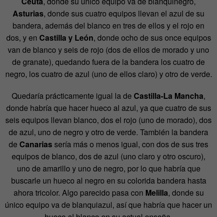
Ceuta
, donde su único equipo va de blanquinegro,
Asturias
, donde sus cuatro equipos llevan el azul de su
bandera, además del blanco en tres de ellos y el rojo en
dos, y en
Castilla y León
, donde ocho de sus once equipos
van de blanco y seis de rojo (dos de ellos de morado y uno
de granate), quedando fuera de la bandera los cuatro de
negro, los cuatro de azul (uno de ellos claro) y otro de verde.
Quedaría prácticamente igual la de
Castilla-La Mancha
,
donde habría que hacer hueco al azul, ya que cuatro de sus
seis equipos llevan blanco, dos el rojo (uno de morado), dos
de azul, uno de negro y otro de verde. También la bandera
de
Canarias
sería más o menos igual, con dos de sus tres
equipos de blanco, dos de azul (uno claro y otro oscuro),
uno de amarillo y uno de negro, por lo que habría que
buscarle un hueco al negro en su colorida bandera hasta
ahora tricolor. Algo parecido pasa con
Melilla
, donde su
único equipo va de blanquiazul, así que habría que hacer un
hueco al blanco en su actual enseña.