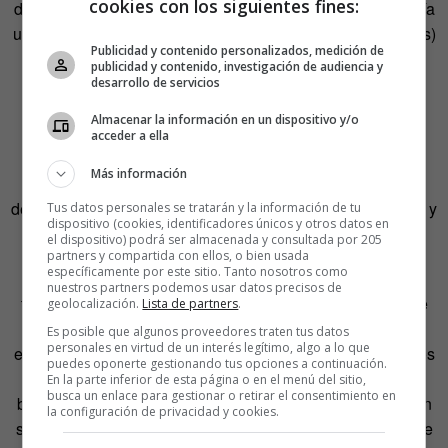
cookies con los siguientes fines:
dos de amarillo. En la
Comunidad Valenciana
se dibujaría
una franja blanca (presente en diez de sus catorce equipos)
Publicidad y contenido personalizados, medición de
junto a una sucesión de barras azules (presente en siete
publicidad y contenido, investigación de audiencia y
equipos) y negros o amarillos (presentes en cuatro),
desarrollo de servicios
dejando fuera el rojo de dos escuadras (una de ellas
Almacenar la información en un dispositivo y/o
granate) y el verde de una. Otro lavado de cara sufriría la
acceder a ella
bandera de
Baleares
, que sería una sucesión de franjas
Más información
blancas y rojas, presentes en tres de sus cinco equipos),
dejando fuera dos equipos con negro, dos con azul oscuro y
Tus datos personales se tratarán y la información de tu
dispositivo (cookies, identificadores únicos y otros datos en
uno con azul celeste.
el dispositivo) podrá ser almacenada y consultada por 205
partners y compartida con ellos, o bien usada
específicamente por este sitio. Tanto nosotros como
La bandera de
Aragón
pasaría a ser una sucesión de
nuestros partners podemos usar datos precisos de
franjas azules porque cuatro de sus cinco equipos van de
geolocalización.
Lista de partners
.
azul (uno de ellos celeste) y blancas, presente en tres
Es posible que algunos proveedores traten tus datos
personales en virtud de un interés legítimo, algo a lo que
equipos, dejando fuera de la bandera el rojo que llevan dos
puedes oponerte gestionando tus opciones a continuación.
equipos (uno de ellos granate) y el negro de uno. La
En la parte inferior de esta página o en el menú del sitio,
busca un enlace para gestionar o retirar el consentimiento en
bandera de
Murcia
pasaría a ser blanca, color presente en
la configuración de privacidad y cookies.
sus cuatro equipos, dejando fuera el azul oscuro de dos de