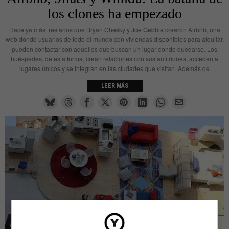
los clones ha empezado
Hace ya más tres años que Bryan Chesky y Joe Gebbia crearon Airbnb, una
web donde usuarios de todo el mundo con viviendas disponibles para alquilar,
pueden contactar con aquellos que buscan un lugar donde quedarse. Los
huéspedes, de esta forma, crean relaciones con sus anfitriones, acceden a
lugares únicos y se integran en las ciudades que visitan. Además de
LEER MÁS