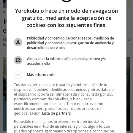
Yorokobu ofrece un modo de navegación
DIGITAL
gratuito, mediante la aceptación de
El WOM tradicional ha muerto. Nace
cookies con los siguientes fines:
el WOM 2.0
Publicidad y contenido personalizados, medición de
Hace alrededor de 8 años, Dave Balter, fundador de bzzagent, tuvo
publicidad y contenido, investigación de audiencia y
la genial idea de juntar
desarrollo de servicios
Almacenar la información en un dispositivo y/o
acceder a ella
Más información
Tus datos personales se tratarán y la información de tu
dispositivo (cookies, identificadores únicos y otros datos en
el dispositivo) podrá ser almacenada y consultada por 205
partners y compartida con ellos, o bien usada
específicamente por este sitio. Tanto nosotros como
nuestros partners podemos usar datos precisos de
geolocalización.
Lista de partners
.
Es posible que algunos proveedores traten tus datos
personales en virtud de un interés legítimo, algo a lo que
puedes oponerte gestionando tus opciones a continuación.