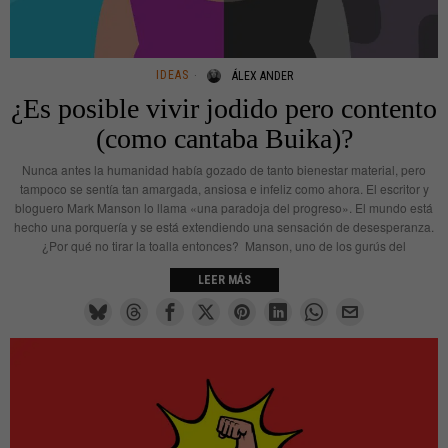
IDEAS
ÁLEX ANDER
¿Es posible vivir jodido pero contento
(como cantaba Buika)?
Nunca antes la humanidad había gozado de tanto bienestar material, pero
tampoco se sentía tan amargada, ansiosa e infeliz como ahora. El escritor y
bloguero Mark Manson lo llama «una paradoja del progreso». El mundo está
hecho una porquería y se está extendiendo una sensación de desesperanza.
¿Por qué no tirar la toalla entonces? Manson, uno de los gurús del
LEER MÁS