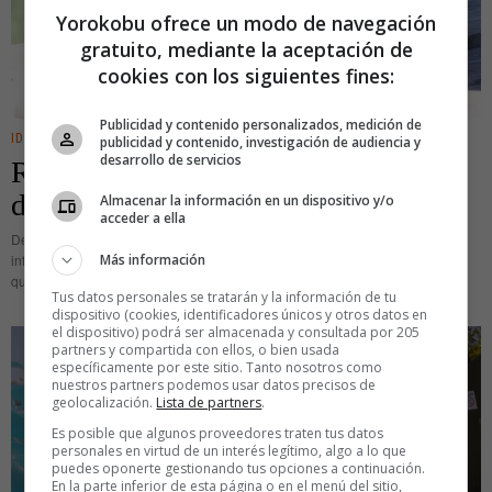
Yorokobu ofrece un modo de navegación
gratuito, mediante la aceptación de
cookies con los siguientes fines:
Publicidad y contenido personalizados, medición de
IDEAS
publicidad y contenido, investigación de audiencia y
desarrollo de servicios
Rainfer, el mayor centro de acogida
de simios abandonados a su suerte
Almacenar la información en un dispositivo y/o
acceder a ella
Decía el humorista gráfico Gary Larson que no creía en el concepto de
Más información
infierno, pero que si lo hiciese, pensaría en él como un lugar lleno de gente
que fue cruel con
Tus datos personales se tratarán y la información de tu
dispositivo (cookies, identificadores únicos y otros datos en
el dispositivo) podrá ser almacenada y consultada por 205
partners y compartida con ellos, o bien usada
específicamente por este sitio. Tanto nosotros como
nuestros partners podemos usar datos precisos de
geolocalización.
Lista de partners
.
Es posible que algunos proveedores traten tus datos
personales en virtud de un interés legítimo, algo a lo que
puedes oponerte gestionando tus opciones a continuación.
En la parte inferior de esta página o en el menú del sitio,