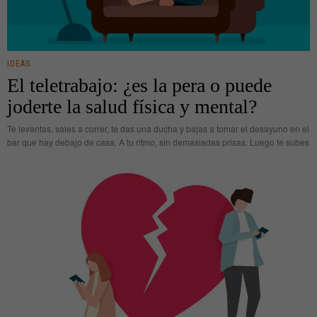
IDEAS
El teletrabajo: ¿es la pera o puede
joderte la salud física y mental?
Te levantas, sales a correr, te das una ducha y bajas a tomar el desayuno en el
bar que hay debajo de casa. A tu ritmo, sin demasiadas prisas. Luego te subes