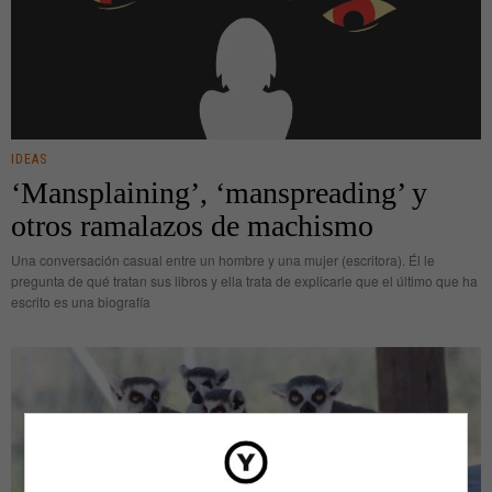
IDEAS
‘Mansplaining’, ‘manspreading’ y
otros ramalazos de machismo
Una conversación casual entre un hombre y una mujer (escritora). Él le
pregunta de qué tratan sus libros y ella trata de explicarle que el último que ha
escrito es una biografía