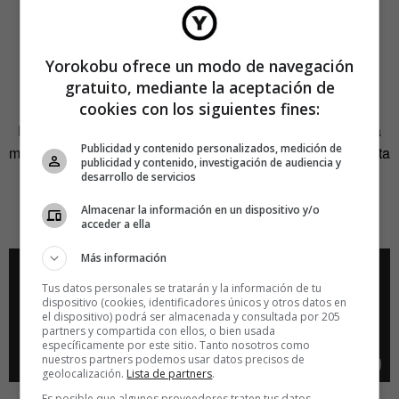
https://youtu.be/x9kZu4HusVE
Los bingueros (Mariano Ozores,
Yorokobu ofrece un modo de navegación
1979)
gratuito, mediante la aceptación de
cookies con los siguientes fines:
Del revisionado de todo aquel cine casposo, machista y a
Publicidad y contenido personalizados, medición de
menudo olvidable conocido con la etiqueta de
Destape
, esta
publicidad y contenido, investigación de audiencia y
película brilla con luz propia por razones difíciles de
desarrollo de servicios
explicar. Recomiendo su revisión libre de prejuicios.
Almacenar la información en un dispositivo y/o
Además es extremadamente divertida.
acceder a ella
Más información
Tus datos personales se tratarán y la información de tu
dispositivo (cookies, identificadores únicos y otros datos en
el dispositivo) podrá ser almacenada y consultada por 205
partners y compartida con ellos, o bien usada
específicamente por este sitio. Tanto nosotros como
nuestros partners podemos usar datos precisos de
geolocalización.
Lista de partners
.
Es posible que algunos proveedores traten tus datos