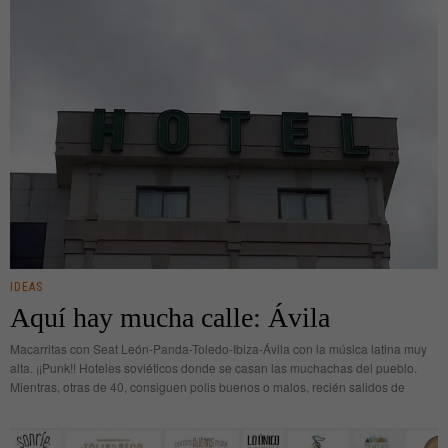
IDEAS
Aquí hay mucha calle: Ávila
Macarritas con Seat León-Panda-Toledo-Ibiza-Ávila con la música latina muy
alta. ¡¡Punk!! Hoteles soviéticos donde se casan las muchachas del pueblo.
Mientras, otras de 40, consiguen polis buenos o malos, recién salidos de