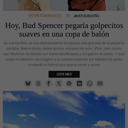
ENTRETENIMIENTO
JAVIER BURGUEÑO
Hoy, Bud Spencer pegaría golpecitos
suaves en una copa de balón
Se nos fue Bud, se nos desvanecieron los golpes más grandes de la pequeña
pantalla. Manos duras, dedos gordos, sopapos de autor. ¡Plas, pam, boom,
zas! Rechinar de dientes con barba desdibujada y arrugas en el pecho. Y aquí
surge mi reflexión: me imagino a su creador pasando por estudios de guion
contando la historia que quería narrar y lanzar
LEER MÁS