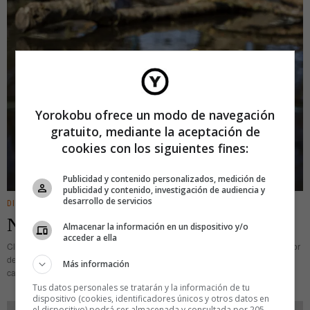
Yorokobu ofrece un modo de navegación
gratuito, mediante la aceptación de
cookies con los siguientes fines:
Publicidad y contenido personalizados, medición de
publicidad y contenido, investigación de audiencia y
desarrollo de servicios
DIGITAL
·
IDEAS
Necrológicas y redes sociales
Almacenar la información en un dispositivo y/o
acceder a ella
Clint acaba de hacer un pedido de tres cajitas de roble o de pino al enterrador
del pueblo de Por un Puñado de Dólares en 1964. «Prepara tres cajas». Las
Más información
cajas, sin diseño
Tus datos personales se tratarán y la información de tu
dispositivo (cookies, identificadores únicos y otros datos en
el dispositivo) podrá ser almacenada y consultada por 205