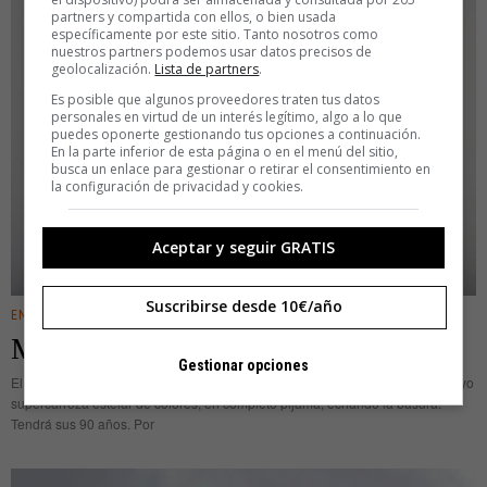
partners y compartida con ellos, o bien usada
específicamente por este sitio. Tanto nosotros como
nuestros partners podemos usar datos precisos de
geolocalización.
Lista de partners
.
Es posible que algunos proveedores traten tus datos
personales en virtud de un interés legítimo, algo a lo que
puedes oponerte gestionando tus opciones a continuación.
En la parte inferior de esta página o en el menú del sitio,
busca un enlace para gestionar o retirar el consentimiento en
la configuración de privacidad y cookies.
Aceptar y seguir GRATIS
Suscribirse desde 10€/año
ENTRETENIMIENTO
Mi amor por Hipólito
Gestionar opciones
El otro día me enamoré. Justo iba a entrar a casa cuando vi a Hipólito, un yayo
supercarroza estelar de colores, en completo pijama, echando la basura.
Tendrá sus 90 años. Por