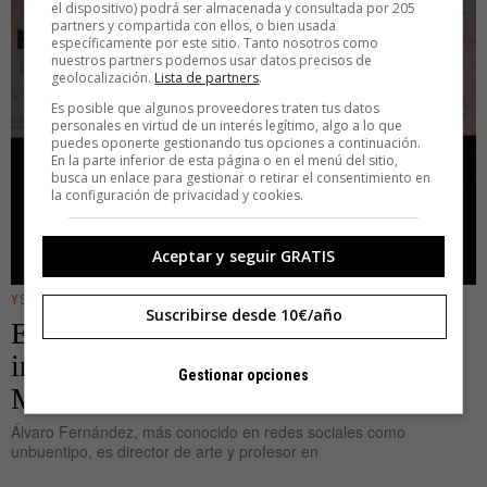
el dispositivo) podrá ser almacenada y consultada por 205
partners y compartida con ellos, o bien usada
específicamente por este sitio. Tanto nosotros como
nuestros partners podemos usar datos precisos de
geolocalización.
Lista de partners
.
Es posible que algunos proveedores traten tus datos
personales en virtud de un interés legítimo, algo a lo que
puedes oponerte gestionando tus opciones a continuación.
En la parte inferior de esta página o en el menú del sitio,
busca un enlace para gestionar o retirar el consentimiento en
la configuración de privacidad y cookies.
Aceptar y seguir GRATIS
YSCHOOL
Suscribirse desde 10€/año
El proceso creativo de unbuentipo:
inspiración y recomendaciones para
Gestionar opciones
MÁRGENES 2024
Álvaro Fernández, más conocido en redes sociales como
unbuentipo, es director de arte y profesor en