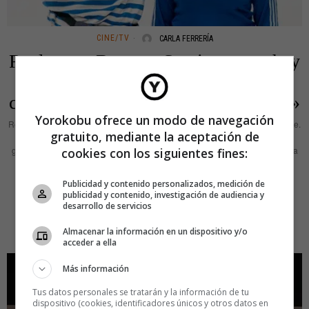
CINE/TV
CARLA FERRERÍA
Realmente Bravo: «Sentimos que hay
una obsesión por contar demasiadas
cosas de las películas en los pósteres»
Yorokobu ofrece un modo de navegación
Realmente Bravo es el dúo creativo formado por Paula Vila y Víctor Clemente.
gratuito, mediante la aceptación de
Desde 2014, este pequeño estudio formado en Elche se dedica al diseño
gráfico y la dirección creativa para proyectos culturales: desde artworks para
cookies con los siguientes fines:
música hasta créditos de cine. Sus trabajos apuestan siempre por el DIY,
reivindicando diseños sencillos, conceptuales y muy cuidados. Uno de los
Publicidad y contenido personalizados, medición de
últimos encargos
publicidad y contenido, investigación de audiencia y
desarrollo de servicios
LEER MÁS
Almacenar la información en un dispositivo y/o
acceder a ella
Más información
Tus datos personales se tratarán y la información de tu
dispositivo (cookies, identificadores únicos y otros datos en