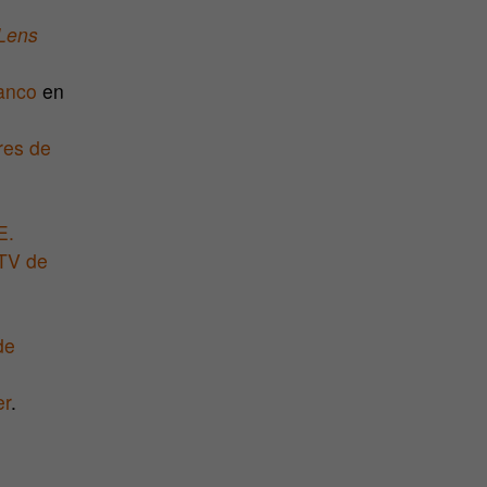
Lens
anco
en
res de
E.
RTV de
de
er
.