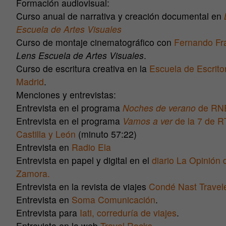
Formación audiovisual:
Curso anual de narrativa y creación documental en
Escuela de Artes Visuales
Curso de montaje cinematográfico con
Fernando Fr
Lens Escuela de Artes Visuales
.
Curso de escritura creativa en la
Escuela de Escrito
Madrid
.
Menciones y entrevistas:
Entrevista en el programa
Noches de verano
de RN
Entrevista en el programa
Vamos a ver
de la 7 de 
Castilla y León
(minuto 57:22)
Entrevista en
Radio Ela
Entrevista en papel y digital en el
diario La Opinión 
Zamora.
Entrevista en la revista de viajes
Condé Nast Travel
Entrevista en
Soma Comunicación
.
Entrevista para
Iati, correduría de viajes
.
Entrevista en la web
Travel Rocks
.