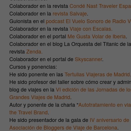
Colaborador en la revista
Condé Nast Traveler Esp
Colaborador en la
revista Salvaje
.
Guionista en el
podcast El Vuelo Sonoro de Radio Vi
Colaborador en la revista
Viaje con Escalas.
Colaborador en el portal
Me Gusta Volar de Iberia
.
Colaborador en el blog La Orquesta del Titanic de l
revista
Zenda.
Colaborador en el portal de
Skyscanner
.
Cursos y ponencias:
He sido ponente en las
Tertulias Viajeras de Madrid
He sido profesor del taller sobre cómo crear y admin
blog de viajes en la
VI edición de las Jornadas de lo
Grandes Viajes de Madrid
.
Autor y ponente de la charla "
Autotratamiento en via
the Travel Brand
.
He sido presentador de la gala de
IV aniversario de 
Asociación de Bloggers de Viaje de Barcelona
.