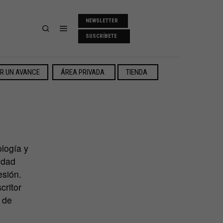
NEWSLETTER
SUSCRÍBETE
ER UN AVANCE
ÁREA PRIVADA
TIENDA
ología y
idad
esión.
critor
 de