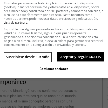
Tus datos personales se tratarán y la información de tu dispositivo
(cookies, identificadores únicos y otros datos en el dispositivo) podrá
ser almacenada y consultada por 205 partners y compartida con ellos, o
bien usada específicamente por este sitio. Tanto nosotros como
nuestros partners podemos usar datos precisos de geolocalización.
Lista de partners
.
Es posible que algunos proveedores traten tus datos personales en
virtud de un interés legítimo, algo a lo que puedes oponerte
gestionando tus opciones a continuación. En la parte inferior de esta
página o en el menú del sitio, busca un enlace para gestionar o retirar el
consentimiento en la configuración de privacidad y cookies.
Suscribirse desde 10€/año
Aceptar y seguir GRATIS
D
DANI KERAL
Gestionar opciones
io que desafía el orden social
emporáneo
énero no binario, género no conforme, personas no
n múltiples los términos que se usan en el mundo
s o menos, el mismo concepto: personas con una
s que se sienten mujeres, mujeres que se sienten