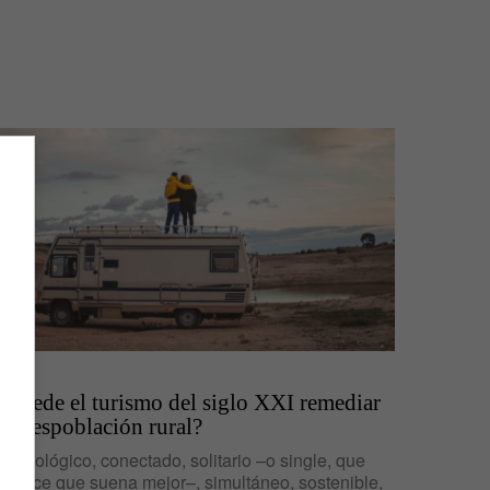
IDEAS
¿Puede el turismo del siglo XXI remediar
la despoblación rural?
Tecnológico, conectado, solitario –o single, que
parece que suena mejor–, simultáneo, sostenible,