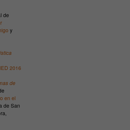
l de
r
migo
y
stica
UNED 2016
mas de
de
o en el
ia de San
ra,