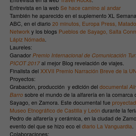
Entrevista en la web
Se hace camino al andar
También he aparecido en el suplemento XL Semana
ABC, en el diario
20 minutos,
Europa Press,
Matado
Network
y los blogs
Pueblos de Sayago,
Salta Con
Lápiz Nómada
.
Laureles:
Ganador
Premio Internacional de Comunicación Turí
PICOT 2017
al mejor Blog revelación de viajes.
Finalista del
XXVII Premio Narración Breve de la 
Proyectos:
Grabación, producción y edición del
documental
Al
Barro
sobre el mundo de la alfarería en la comarca 
Sayago, en Zamora. Este documental fue
proyectad
Museo Etnográfico de Castilla y León
durante la fer
Pedro de alfarería y cerámica, en la ciudad de Zamo
evento del que se hizo eco el
diario La Vanguardia
.
Colaboraciones: