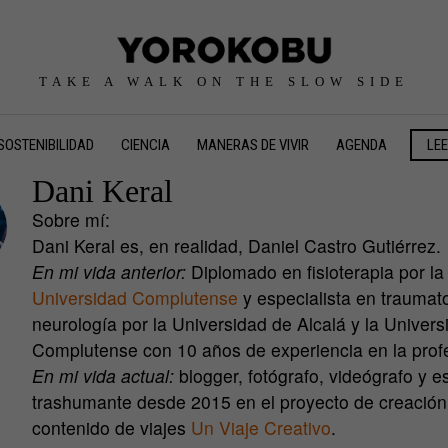
TAKE A WALK ON THE SLOW SIDE
SOSTENIBILIDAD
CIENCIA
MANERAS DE VIVIR
AGENDA
LE
Dani Keral
Sobre mí:
Dani Keral es, en realidad, Daniel Castro Gutiérrez.
En mi vida anterior:
Diplomado en fisioterapia por la
Universidad Complutense
y especialista en traumat
neurología por la Universidad de Alcalá y la Univers
Complutense con 10 años de experiencia en la prof
En mi vida actual:
blogger, fotógrafo, videógrafo y es
trashumante desde 2015 en el proyecto de creación
contenido de viajes
Un Viaje Creativo
.