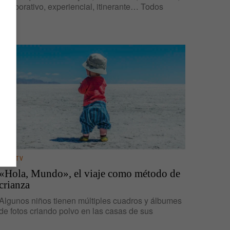
colaborativo, experiencial, itinerante… Todos
CINE/TV
«Hola, Mundo», el viaje como método de
crianza
Algunos niños tienen múltiples cuadros y álbumes
de fotos criando polvo en las casas de sus