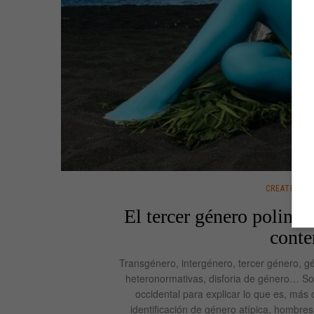
CREATIVIDA
El tercer género polines
cont
Transgénero, intergénero, tercer género, g
heteronormativas, disforia de género… So
occidental para explicar lo que es, má
identificación de género atípica, hombre