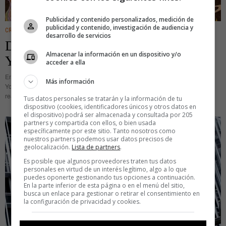
Publicidad y contenido personalizados, medición de
publicidad y contenido, investigación de audiencia y
CREATIVIDAD
desarrollo de servicios
Detrás del arcoíris está la portada de
Almacenar la información en un dispositivo y/o
Yorokobu
acceder a ella
En la primera portada que Buba Viedma firmó hace ya unos años para
Más información
Yorokobu, un hombre se alejaba para contemplar con perspectiva el trabajo
realizado: una especie de Monte Rushmore donde aparecía
Tus datos personales se tratarán y la información de tu
dispositivo (cookies, identificadores únicos y otros datos en
el dispositivo) podrá ser almacenada y consultada por 205
partners y compartida con ellos, o bien usada
específicamente por este sitio. Tanto nosotros como
nuestros partners podemos usar datos precisos de
geolocalización.
Lista de partners
.
Es posible que algunos proveedores traten tus datos
personales en virtud de un interés legítimo, algo a lo que
puedes oponerte gestionando tus opciones a continuación.
En la parte inferior de esta página o en el menú del sitio,
busca un enlace para gestionar o retirar el consentimiento en
la configuración de privacidad y cookies.