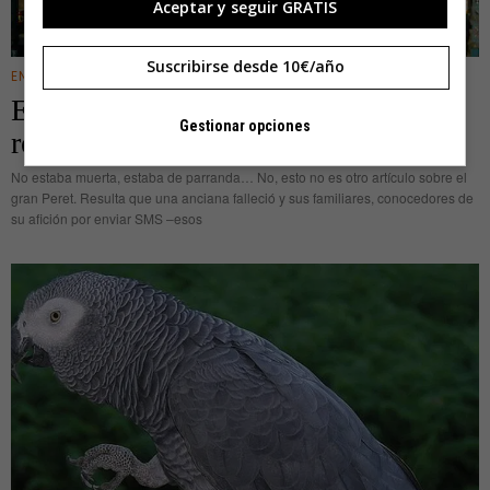
Aceptar y seguir GRATIS
Suscribirse desde 10€/año
ENTRETENIMIENTO
Entierran a su abuela con el móvil y
Gestionar opciones
reciben un mensaje de ‘ultratumba’
No estaba muerta, estaba de parranda… No, esto no es otro artículo sobre el
gran Peret. Resulta que una anciana falleció y sus familiares, conocedores de
su afición por enviar SMS –esos