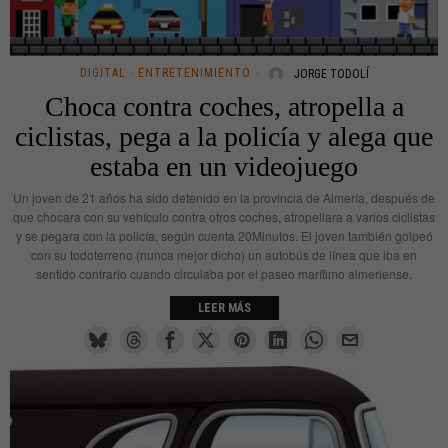
DIGITAL
·
ENTRETENIMIENTO
JORGE TODOLÍ
Choca contra coches, atropella a
ciclistas, pega a la policía y alega que
estaba en un videojuego
Un joven de 21 años ha sido detenido en la provincia de Almería, después de
que chocara con su vehículo contra otros coches, atropellara a varios ciclistas
y se pegara con la policía, según cuenta 20Minutos. El joven también golpeó
con su todoterreno (nunca mejor dicho) un autobús de línea que iba en
sentido contrario cuando circulaba por el paseo marítimo almeriense.
LEER MÁS