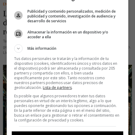
ENTRETENIMIENTO
Publicidad y contenido personalizados, medición de
Le hacen una colonoscopia y
publicidad y contenido, investigación de audiencia y
despierta de la anestesia con un tanga
desarrollo de servicios
rosa
Almacenar la información en un dispositivo y/o
acceder a ella
Te despiertas de una colonoscopia, una prueba que necesita sedación
general, y de repente el mundo es de color de rosa cuando miras hacia abajo.
Más información
Llevas un tanga rosa y no encuentras
Tus datos personales se tratarán y la información de tu
dispositivo (cookies, identificadores únicos y otros datos en
el dispositivo) podrá ser almacenada y consultada por 205
partners y compartida con ellos, o bien usada
específicamente por este sitio. Tanto nosotros como
nuestros partners podemos usar datos precisos de
geolocalización.
Lista de partners
.
Es posible que algunos proveedores traten tus datos
personales en virtud de un interés legítimo, algo a lo que
puedes oponerte gestionando tus opciones a continuación.
En la parte inferior de esta página o en el menú del sitio,
busca un enlace para gestionar o retirar el consentimiento en
la configuración de privacidad y cookies.