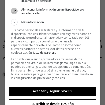
desarrollo de servicios
¿Los Coen contra el algoritmo?
Almacenar la información en un dispositivo y/o
acceder a ella
Los Coen escriben y dirigen veneno para la taquilla
arropados por Netflix. Apuesta valiente contra el guion y
Más información
contra el algoritmo. Fukunaga (
Maniac
, Netflix) dice que
Tus datos personales se tratarán y la información de tu
puedes tener ideas maravillosas pero el algoritmo gana al
dispositivo (cookies, identificadores únicos y otros datos en
el dispositivo) podrá ser almacenada y consultada por 205
acabar el día. ¿Cómo incluye el algoritmo la desesperanza
partners y compartida con ellos, o bien usada
específicamente por este sitio. Tanto nosotros como
de los Coen? Sea como sea,
los Coen ponen a prueba las
nuestros partners podemos usar datos precisos de
fortalezas y las debilidades de las convenciones del
geolocalización.
Lista de partners
.
guion.
Así ganaron el premio al mejor guion del Festival de
Es posible que algunos proveedores traten tus datos
personales en virtud de un interés legítimo, algo a lo que
Venecia 2018.
puedes oponerte gestionando tus opciones a continuación.
En la parte inferior de esta página o en el menú del sitio,
busca un enlace para gestionar o retirar el consentimiento en
la configuración de privacidad y cookies.
Aceptar y seguir GRATIS
Suscribirse desde 10€/año