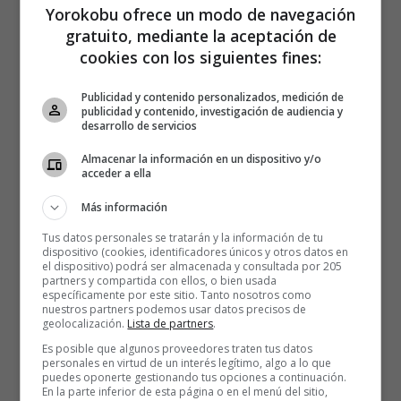
Yorokobu ofrece un modo de navegación
gratuito, mediante la aceptación de
cookies con los siguientes fines:
Publicidad y contenido personalizados, medición de
publicidad y contenido, investigación de audiencia y
desarrollo de servicios
Almacenar la información en un dispositivo y/o
acceder a ella
Más información
Tus datos personales se tratarán y la información de tu
dispositivo (cookies, identificadores únicos y otros datos en
el dispositivo) podrá ser almacenada y consultada por 205
partners y compartida con ellos, o bien usada
específicamente por este sitio. Tanto nosotros como
Principales motivos tras este
nuestros partners podemos usar datos precisos de
geolocalización.
Lista de partners
.
‘paneo’ emocional
Es posible que algunos proveedores traten tus datos
personales en virtud de un interés legítimo, algo a lo que
puedes oponerte gestionando tus opciones a continuación.
En la parte inferior de esta página o en el menú del sitio,
Detrás de las
Beige Flags
suelen estar miedos e