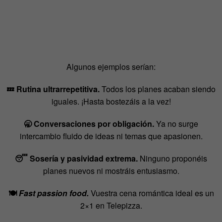
Algunos ejemplos serían:
💤 Rutina ultrarrepetitiva.
Todos los planes acaban siendo
iguales. ¡Hasta bostezáis a la vez!
🥱 Conversaciones por obligación.
Ya no surge
intercambio fluido de ideas ni temas que apasionen.
😴 Sosería y pasividad extrema.
Ninguno proponéis
planes nuevos ni mostráis entusiasmo.
🍽️
Fast passion food.
Vuestra cena romántica ideal es un
2×1 en Telepizza.