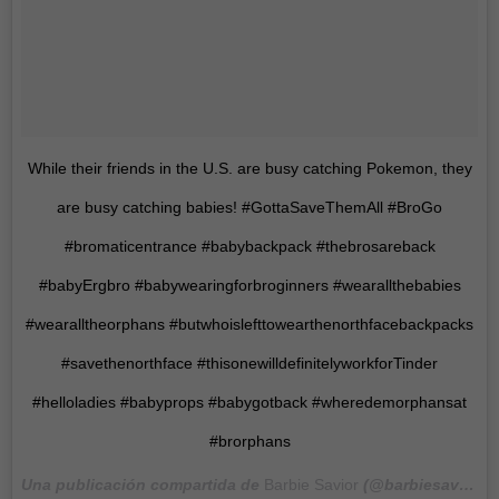
While their friends in the U.S. are busy catching Pokemon, they
are busy catching babies! #GottaSaveThemAll #BroGo
#bromaticentrance #babybackpack #thebrosareback
#babyErgbro #babywearingforbroginners #wearallthebabies
#wearalltheorphans #butwhoislefttowearthenorthfacebackpacks
#savethenorthface #thisonewilldefinitelyworkforTinder
#helloladies #babyprops #babygotback #wheredemorphansat
#brorphans
Una publicación compartida de
Barbie Savior
(@barbiesavior) el