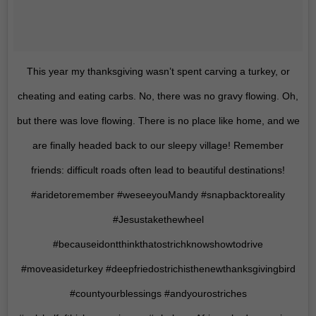
This year my thanksgiving wasn’t spent carving a turkey, or
cheating and eating carbs. No, there was no gravy flowing. Oh,
but there was love flowing. There is no place like home, and we
are finally headed back to our sleepy village! Remember
friends: difficult roads often lead to beautiful destinations!
#aridetoremember #weseeyouMandy #snapbacktoreality
#Jesustakethewheel
#becauseidontthinkthatostrichknowshowtodrive
#moveasideturkey #deepfriedostrichisthenewthanksgivingbird
#countyourblessings #andyourostriches