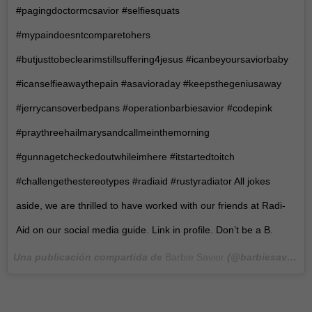
#pagingdoctormcsavior #selfiesquats
#mypaindoesntcomparetohers
#butjusttobeclearimstillsuffering4jesus #icanbeyoursaviorbaby
#icanselfieawaythepain #asavioraday #keepsthegeniusaway
#jerrycansoverbedpans #operationbarbiesavior #codepink
#praythreehailmarysandcallmeinthemorning
#gunnagetcheckedoutwhileimhere #itstartedtoitch
#challengethestereotypes #radiaid #rustyradiator All jokes
aside, we are thrilled to have worked with our friends at Radi-
Aid on our social media guide. Link in profile. Don’t be a B.
Una publicación compartida de
Barbie Savior
(@barbiesavior) el