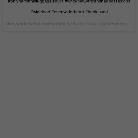
#onlyhalfofthisluggageisours #whoknewAfricanshadpossesions
#wideload #evenwiderheart #beblessed
Una publicación compartida de
Barbie Savior
(@barbiesavior) el