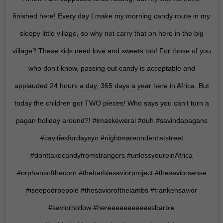
finished here! Every day I make my morning candy route in my
sleepy little village, so why not carry that on here in the big
village? These kids need love and sweets too! For those of you
who don’t know, passing out candy is acceptable and
applauded 24 hours a day, 365 days a year here in Africa. But
today the children got TWO pieces! Who says you can’t turn a
pagan holiday around?! #imaskeweral #duh #savindapagans
#cavitiesfordaysyo #nightmareondentiststreet
#donttakecandyfromstrangers #unlessyoureinAfrica
#orphansofthecorn #thebarbiesaviorproject #thesaviorsense
#iseepoorpeople #thesaviorofthelambs #frankensavior
#saviorhollow #hereeeeeeeeeeesbarbie