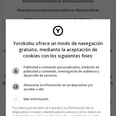
#barbiethefriendlysavior #parasavioractivity
#itsmyignorancethatisthetruehorror #itrickandtreat
#alltheyneedissomechocolate #justlikeme
Una publicación compartida de
Barbie Savior
(@barbiesavior) el
Yorokobu ofrece un modo de navegación
Esta organización noruega espera paliar los
gratuito, mediante la aceptación de
comportamientos poco delicados o incluso errados, que se
cookies con los siguientes fines:
acaban traduciendo en imágenes que dan la vuelta al
mundo en pocos segundos. El consejo es que los
Publicidad y contenido personalizados, medición de
voluntarios eviten fotos en las que regalan dulces a los
publicidad y contenido, investigación de audiencia y
desarrollo de servicios
niños africanos, porque equivale a hacer promesas que no
pueden cumplir. Según la guía elaborada, también deberían
Almacenar la información en un dispositivo y/o
evitarse las fotos de niños jugando, ya que es una
acceder a ella
intromisión en su privacidad que en algunos países
Más información
europeos está incluso penada con multas. «Si no se hace
Tus datos personales se tratarán y la información de tu
en nuestros países, ¿por qué se pueden permitir en
dispositivo (cookies, identificadores únicos y otros datos en
África?», se preguntan.