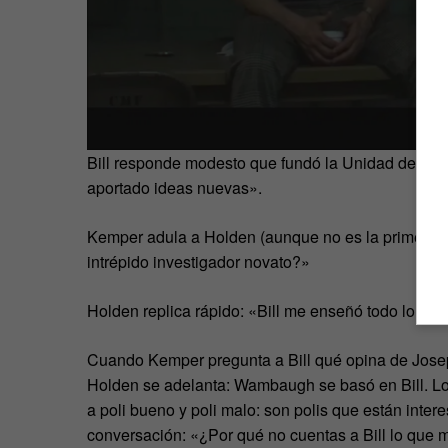
Bill responde modesto que fundó la Unidad de Ci
aportado ideas nuevas».
Kemper adula a Holden (aunque no es la primera v
intrépido investigador novato?»
Holden replica rápido: «Bill me enseñó todo lo que
Cuando Kemper pregunta a Bill qué opina de Jose
Holden se adelanta: Wambaugh se basó en Bill. L
a poli bueno y poli malo: son polis que están inte
conversación: «¿Por qué no cuentas a Bill lo que 