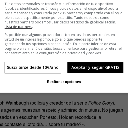
Tus datos personales se tratarán y la información de tu dispositivo
(cookies, identificadores únicos y otros datos en el dispositivo) podrá
ser almacenada y consultada por 205 partners y compartida con ellos, o
bien usada específicamente por este sitio. Tanto nosotros como
nuestros partners podemos usar datos precisos de geolocalización.
Lista de partners
.
Es posible que algunos proveedores traten tus datos personales en
virtud de un interés legítimo, algo a lo que puedes oponerte
gestionando tus opciones a continuación. En la parte inferior de esta
encias del Comportamiento, y reconoce que «Holden ha
página o en el menú del sitio, busca un enlace para gestionar o retirar el
consentimiento en la configuración de privacidad y cookies.
ez que hablan): «¿Así que Holden es el
Suscribirse desde 10€/año
Aceptar y seguir GRATIS
Gestionar opciones
 sé sobre el comportamiento criminal».
ph Wambaugh (policía y creador de la serie
Police Story
),
os agentes muestran respeto y admiración mutuas. No juegan
resados en escuchar. Por esto, Holden reconduce la
me contaste el otro día… sobre tu madre?».