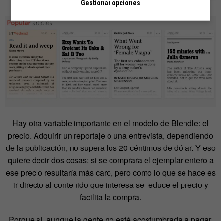
Gestionar opciones
Hay otra variable importante en el modelo de Blendle: el
precio. Adquirir un reportaje o una entrevista, dependiendo
de la publicación, no supera los 20 céntimos de dólar. Y eso
quiere decir dos cosas: si se comprara el ejemplar entero a
ese precio resultaría más caro, pero como lo que se hace es
ir directo al contenido que interesa se reduce el precio y
facilita la compra.
Porque sí, aunque la gente no esté acostumbrada a pagar,