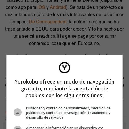
como app para
iOS
y
Android
). Se trata de un proyecto de
raíz holandesa (otro de los más interesantes de los últimos
tiempos,
De Correspondent
, también lo es) que se ha
trasplantado a EEUU para poder crecer. Y lo ha hecho por
una sencilla razón: allí la gente paga por consumir
contenido, cosa que en Europa no.
La idea es reunir en un kiosco online todas las
publicaciones posibles, de forma que el usuario puede
comprar no ya un ejemplar entero, sino los artículos
concretos en los que esté interesado. Es, como en el caso
Yorokobu ofrece un modo de navegación
de iTunes con la música, el pago por aquello concreto que
gratuito, mediante la aceptación de
se va a leer, todo reunido en un mismo sitio, y —esto es
cookies con los siguientes fines:
importante— con un buen diseño adaptado a las pantallas.
Publicidad y contenido personalizados, medición de
publicidad y contenido, investigación de audiencia y
desarrollo de servicios
Almacenar la información en un dispositivo y/o