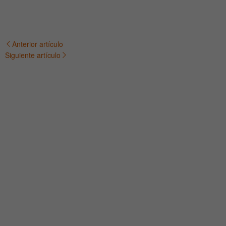
Anterior artículo
Navegación
Siguiente artículo
de
entradas