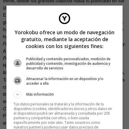
frente, desde los grandes clásicos hasta lo publicado en los
últimos meses.
Esta variedad les ha permitido convertirse en lectores con
gustos heterogéneos: Abril lee desde textos de divulgación
hasta recetarios de cocina, pero entre los títulos que más le
Yorokobu ofrece un modo de navegación
han impactado son
Génesis
de Bernard Beckett, la saga
gratuito, mediante la aceptación de
Fundación
de Isaac Asimov o
Frankenstein
de Mary Shelley.
cookies con los siguientes fines:
A Antonio le encanta la ciencia ficción como
Ciudad
Permutación
de Greg Egan o
El estigma del alacrán
de
Publicidad y contenido personalizados, medición de
publicidad y contenido, investigación de audiencia y
Nancy Farmer, y de novela policiaca le gusta la trilogía
desarrollo de servicios
Millenium
de Stieg Larsson o
Venganza
de Benjamin Black.
Almacenar la información en un dispositivo y/o
También lee novelas que tratan temas filosóficos de autores
acceder a ella
como Albert Camus o Milan Kundera. Alberto, por su parte,
tira más hacia lo nacional y entre sus libros favoritos se
Más información
encuentran
Persona normal
de Benito Taibo o
Cartas a
Tus datos personales se tratarán y la información de tu
Chepita
de Jaime Sabines.
dispositivo (cookies, identificadores únicos y otros datos en
el dispositivo) podrá ser almacenada y consultada por 205
Pero ser un booktuber implica no solo ser un buen lector,
partners y compartida con ellos, o bien usada
sino también tener
carisma frente a la cámara
, por
específicamente por este sitio. Tanto nosotros como
nuestros partners podemos usar datos precisos de