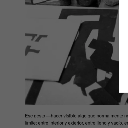
Ese gesto —hacer visible algo que normalmente no
límite: entre interior y exterior, entre lleno y vacío, 