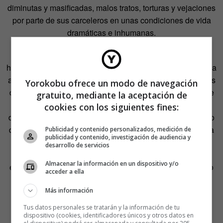
diminutas y masificadas, malos tratos, torturas y vejaciones
por parte de sus carceleros en unas condiciones de vida
dramáticas e inhumanas.
La convivencia entre ellos no siempre fue fácil, aunque el
historiador reconoce que dependía, en muchos casos, de la
actitud de los políticos, que se veían a sí mismos—algunos
Yorokobu ofrece un modo de navegación
de ellos, no todos—con cierta superioridad moral. Aunque
gratuito, mediante la aceptación de
también estaban quienes veían la cárcel como un lugar
cookies con los siguientes fines:
donde confluía gente de toda clase social y condición, uno
de esos pocos lugares, aclara Ruiz Casado, donde existía
Publicidad y contenido personalizados, medición de
publicidad y contenido, investigación de audiencia y
«la mixtificación de clases» dentro de esa sociedad del
desarrollo de servicios
franquismo que era mucho más rígida, con más
Almacenar la información en un dispositivo y/o
estamentación social. La cárcel, comenta, «vulneraba eso
acceder a ella
porque integraba y mezclaba todas esas capas de la
sociedad».
Más información
Tus datos personales se tratarán y la información de tu
dispositivo (cookies, identificadores únicos y otros datos en