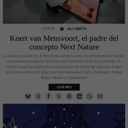
CIENCIA
GALO MARTÍN
Koert van Mensvoort, el padre del
concepto Next Nature
La ciencia y el arte son el hilo conductor de su vida. Su pensamiento y manera
de plasmarlo se parecen al museo que reabrió en 2022 en Eindhoven. El
mismo museo es la sede de la organización sin ánimo de lucro que dirige y
fundó hace más de 20 años Koert van Mensvoort (1974, Veldhoven, Países
Bajos). Museo y organización
LEER MÁS