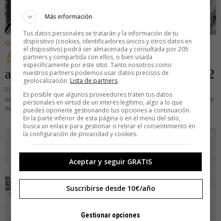
Más información
Tus datos personales se tratarán y la información de tu
dispositivo (cookies, identificadores únicos y otros datos en
CIENCIA
el dispositivo) podrá ser almacenada y consultada por 205
Cosmonaustas contra osos: el
partners y compartida con ellos, o bien usada
específicamente por este sitio. Tanto nosotros como
accidentado aterrizaje de la Voskhod 2
nuestros partners podemos usar datos precisos de
geolocalización.
Lista de partners
.
El 18 de marzo de 1965, el comandante Alexei Leonov se convirtió en héroe
Es posible que algunos proveedores traten tus datos
de la Unión Soviética y, si me preguntáis, en héroe de la humanidad: acababa
personales en virtud de un interés legítimo, algo a lo que
de completar el primer
puedes oponerte gestionando tus opciones a continuación.
En la parte inferior de esta página o en el menú del sitio,
busca un enlace para gestionar o retirar el consentimiento en
la configuración de privacidad y cookies.
Aceptar y seguir GRATIS
Suscribirse desde 10€/año
Gestionar opciones