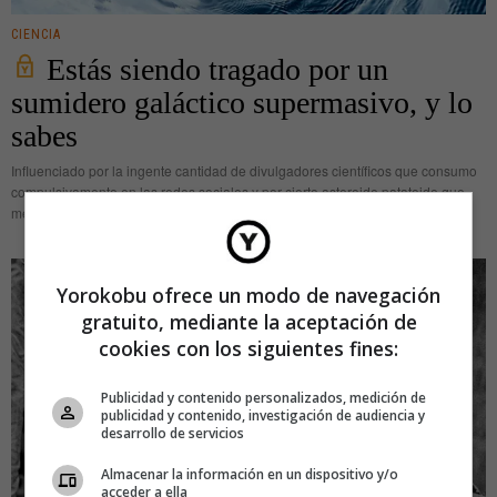
CIENCIA
Estás siendo tragado por un
sumidero galáctico supermasivo, y lo
sabes
Influenciado por la ingente cantidad de divulgadores científicos que consumo
compulsivamente en las redes sociales y por cierto asteroide patatoide que
me arrancó una sonrisa recientemente, me animo a hacer mi propia
Yorokobu ofrece un modo de navegación
gratuito, mediante la aceptación de
cookies con los siguientes fines:
Publicidad y contenido personalizados, medición de
publicidad y contenido, investigación de audiencia y
desarrollo de servicios
Almacenar la información en un dispositivo y/o
acceder a ella