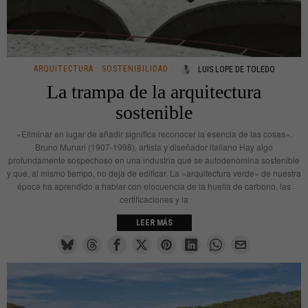
ARQUITECTURA
·
SOSTENIBILIDAD
LUIS LOPE DE TOLEDO
La trampa de la arquitectura
sostenible
«Eliminar en lugar de añadir significa reconocer la esencia de las cosas».
Bruno Munari (1907-1998), artista y diseñador italiano Hay algo
profundamente sospechoso en una industria que se autodenomina sostenible
y que, al mismo tiempo, no deja de edificar. La «arquitectura verde» de nuestra
época ha aprendido a hablar con elocuencia de la huella de carbono, las
certificaciones y la
LEER MÁS