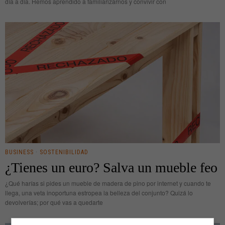
día a día. Hemos aprendido a familiarizarnos y convivir con
BUSINESS
·
SOSTENIBILIDAD
¿Tienes un euro? Salva un mueble feo
¿Qué harías si pides un mueble de madera de pino por internet y cuando te
llega, una veta inoportuna estropea la belleza del conjunto? Quizá lo
devolverías; por qué vas a quedarte