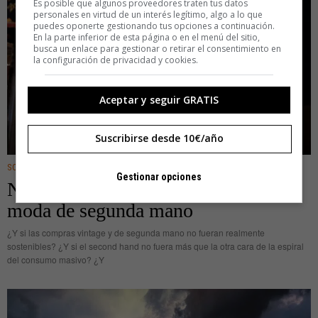
Es posible que algunos proveedores traten tus datos
personales en virtud de un interés legítimo, algo a lo que
puedes oponerte gestionando tus opciones a continuación.
En la parte inferior de esta página o en el menú del sitio,
busca un enlace para gestionar o retirar el consentimiento en
la configuración de privacidad y cookies.
Aceptar y seguir GRATIS
Suscribirse desde 10€/año
SOSTENIBILIDAD
Gestionar opciones
No es green todo lo que reluce en la
moda de segunda mano
¿Y si las compras vintage y de segunda mano no fueran realmente
sostenibles? ¿Y si el second hand no fuera más que la otra cara de la espiral
del consumo masivo? ¿Y