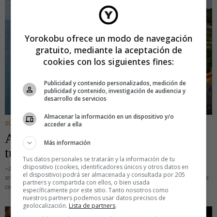
Yorokobu ofrece un modo de navegación
gratuito, mediante la aceptación de
cookies con los siguientes fines:
Publicidad y contenido personalizados, medición de
publicidad y contenido, investigación de audiencia y
desarrollo de servicios
Almacenar la información en un dispositivo y/o
acceder a ella
SOSTENIBILIDAD
Azores: de la caza de ballenas al
Más información
turismo sostenible
Tus datos personales se tratarán y la información de tu
dispositivo (cookies, identificadores únicos y otros datos en
«¡Remad como si quisierais alimentar a vuestras familias!». Con esa frase se
el dispositivo) podrá ser almacenada y consultada por 205
animan todavía los lamarelanos, última comunidad que mantiene la pesca de
partners y compartida con ellos, o bien usada
cachalotes como método de subsistencia. Los habitantes de esta
específicamente por este sitio. Tanto nosotros como
nuestros partners podemos usar datos precisos de
geolocalización.
Lista de partners
.