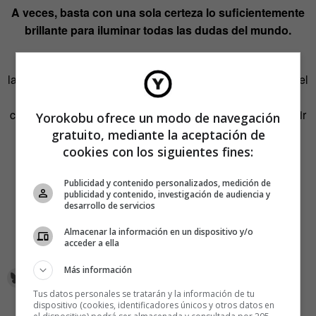
A veces, basta con una sola certeza lo suficientemente
brillante para iluminar todas las dudas del mundo.
Entonces respiro hondo. Recobro fuerzas. Y vuelvo a
lanzarme a la bella y magnífica tarea de no permitir que ni el
desánimo ni la ira me invadan. Al precioso ejercicio de
comunicarme con quienes me rodean, tratando de construir
Yorokobu ofrece un modo de navegación
espacios de convivencia en los que cohabiten el mayor
gratuito, mediante la aceptación de
número posible de personas.
cookies con los siguientes fines:
¿Me ayudas a hacerlo?
Publicidad y contenido personalizados, medición de
publicidad y contenido, investigación de audiencia y
desarrollo de servicios
Parlem?
Almacenar la información en un dispositivo y/o
¿Hablamos?
acceder a ella
Más información
Tus datos personales se tratarán y la información de tu
dispositivo (cookies, identificadores únicos y otros datos en