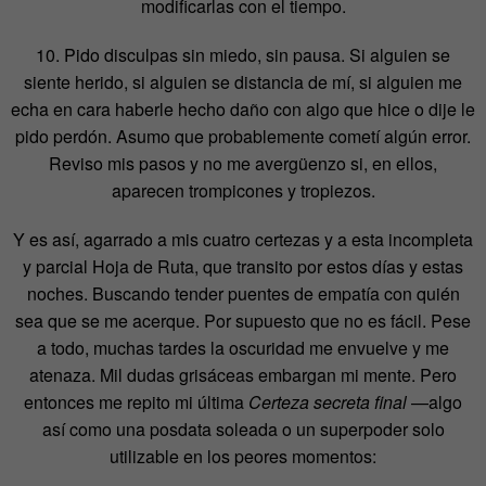
modificarlas con el tiempo.
10. Pido disculpas sin miedo, sin pausa. Si alguien se
siente herido, si alguien se distancia de mí, si alguien me
echa en cara haberle hecho daño con algo que hice o dije le
pido perdón. Asumo que probablemente cometí algún error.
Reviso mis pasos y no me avergüenzo si, en ellos,
aparecen trompicones y tropiezos.
Y es así, agarrado a mis cuatro certezas y a esta incompleta
y parcial Hoja de Ruta, que transito por estos días y estas
noches. Buscando tender puentes de empatía con quién
sea que se me acerque. Por supuesto que no es fácil. Pese
a todo, muchas tardes la oscuridad me envuelve y me
atenaza. Mil dudas grisáceas embargan mi mente. Pero
entonces me repito mi última
Certeza secreta final
—algo
así como una posdata soleada o un superpoder solo
utilizable en los peores momentos: