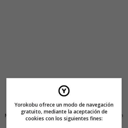
El paralelismo no es mío ni es moderno. Ya lo planteó el
Yorokobu ofrece un modo de navegación
profesor Hilary Putnam, del Instituto Tecnológico de
gratuito, mediante la aceptación de
Massachusetts, en un artículo de 1964: «La discriminación
cookies con los siguientes fines:
de un organismo sintético, basada en lo blandas o duras