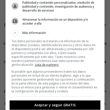
que son las partes de su cuerpo, me parece tan absurda
Publicidad y contenido personalizados, medición de
publicidad y contenido, investigación de audiencia y
como el trato discriminatorio de los humanos en base al
desarrollo de servicios
color de la piel».
Almacenar la información en un dispositivo y/o
acceder a ella
Bastante más reciente es el informe sobre los derechos de
los robots que encargó la oficina de innovación del
Más información
Gobierno británico en 2006, y que generó una enorme
Tus datos personales se tratarán y la información de tu
controversia al predecir que, en unas pocas décadas, «si la
dispositivo (cookies, identificadores únicos y otros datos en
inteligencia artificial se consigue y se despliega
el dispositivo) podrá ser almacenada y consultada por 205
partners y compartida con ellos, o bien usada
ampliamente (o si pueden reproducirse y mejorarse ellos
específicamente por este sitio. Tanto nosotros como
mismos), habrá peticiones para que los derechos humanos
nuestros partners podemos usar datos precisos de
geolocalización.
Lista de partners
.
se extiendan a los robots».
Es posible que algunos proveedores traten tus datos
personales en virtud de un interés legítimo, algo a lo que
[pullquote author=»Hilary Putnam» tagline=»Instituto
puedes oponerte gestionando tus opciones a continuación.
En la parte inferior de esta página o en el menú del sitio,
Tecnológico de Massachussetts»]La discriminación de un
busca un enlace para gestionar o retirar el consentimiento en
organismo sintético, basada en lo blandas o duras que son
la configuración de privacidad y cookies.
las partes de su cuerpo, me parece tan absurda como el
trato discriminatorio de los humanos en base al color de la
Aceptar y seguir GRATIS
piel[/pullquote]